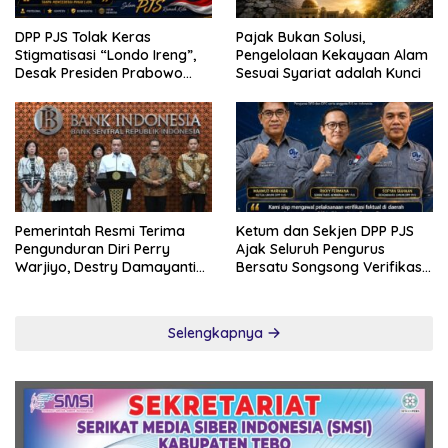
DPP PJS Tolak Keras
Pajak Bukan Solusi,
Stigmatisasi “Londo Ireng”,
Pengelolaan Kekayaan Alam
Desak Presiden Prabowo
Sesuai Syariat adalah Kunci
Cabut Pernyataan dan Minta
Maaf
Pemerintah Resmi Terima
Ketum dan Sekjen DPP PJS
Pengunduran Diri Perry
Ajak Seluruh Pengurus
Warjiyo, Destry Damayanti
Bersatu Songsong Verifikasi
Jalankan Tugas Gubernur BI
Dewan Pers
Sementara
Selengkapnya