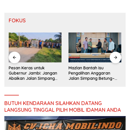
FOKUS
Pesan Keras untuk
Mazlan Bantah Isu
Gubernur Jambi: Jangan
Pengalihan Anggaran
Abaikan Jalan Simpang
Jalan Simpang Betung–
s
Betung–Pintas, Warga 11
Pintas
Desa Siap Bergerak
BUTUH KENDARAAN SILAHKAN DATANG
LANGSUNG TINGGAL PILIH MOBIL IDAMAN ANDA