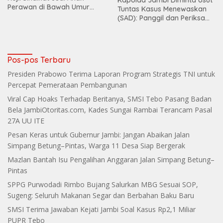
Perawan di Bawah Umur
Tuntas Kasus Menewaskan
Terbongkar
(SAD): Panggil dan Periksa
Dugaan Keterlibatan
Koperasi Lestari dan PT PHK
Makin Grup
Pos-pos Terbaru
Presiden Prabowo Terima Laporan Program Strategis TNI untuk
Percepat Pemerataan Pembangunan
Viral Cap Hoaks Terhadap Beritanya, SMSI Tebo Pasang Badan
Bela JambiOtoritas.com, Kades Sungai Rambai Terancam Pasal
27A UU ITE
Pesan Keras untuk Gubernur Jambi: Jangan Abaikan Jalan
Simpang Betung–Pintas, Warga 11 Desa Siap Bergerak
Mazlan Bantah Isu Pengalihan Anggaran Jalan Simpang Betung–
Pintas
SPPG Purwodadi Rimbo Bujang Salurkan MBG Sesuai SOP,
Sugeng: Seluruh Makanan Segar dan Berbahan Baku Baru
SMSI Terima Jawaban Kejati Jambi Soal Kasus Rp2,1 Miliar
PUPR Tebo