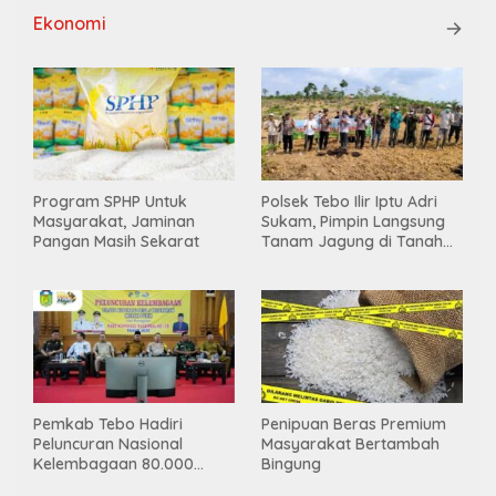
Ekonomi
Program SPHP Untuk
Polsek Tebo Ilir Iptu Adri
Masyarakat, Jaminan
Sukam, Pimpin Langsung
Pangan Masih Sekarat
Tanam Jagung di Tanah
Kas Desa, Wujud Sinergitas
Ketahanan Pangan
Pemkab Tebo Hadiri
Penipuan Beras Premium
Peluncuran Nasional
Masyarakat Bertambah
Kelembagaan 80.000
Bingung
Koperasi Desa/Kelurahan