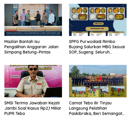
Sungai Rambai Terancam
Bergerak
Pasal 27A UU ITE
Mazlan Bantah Isu
SPPG Purwodadi Rimbo
Pengalihan Anggaran Jalan
Bujang Salurkan MBG Sesuai
Simpang Betung–Pintas
SOP, Sugeng: Seluruh
Makanan Segar dan
Berbahan Baku Baru
SMSI Terima Jawaban Kejati
Camat Tebo Ilir Tinjau
Jambi Soal Kasus Rp2,1 Miliar
Langsung Pelatihan
PUPR Tebo
Paskibraka, Beri Semangat
dan Perlengkapan Latihan