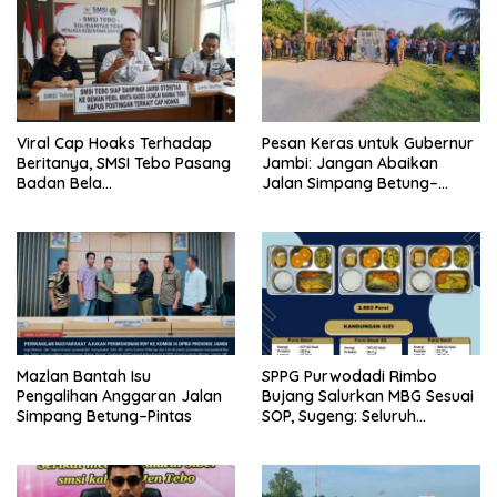
Viral Cap Hoaks Terhadap
Pesan Keras untuk Gubernur
Beritanya, SMSI Tebo Pasang
Jambi: Jangan Abaikan
Badan Bela
Jalan Simpang Betung–
JambiOtoritas.com, Kades
Pintas, Warga 11 Desa Siap
Sungai Rambai Terancam
Bergerak
Pasal 27A UU ITE
Mazlan Bantah Isu
SPPG Purwodadi Rimbo
Pengalihan Anggaran Jalan
Bujang Salurkan MBG Sesuai
Simpang Betung–Pintas
SOP, Sugeng: Seluruh
Makanan Segar dan
Berbahan Baku Baru