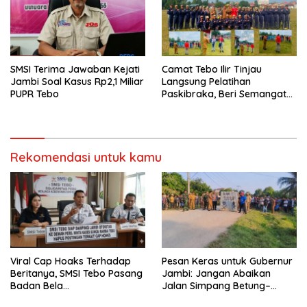
SMSI Terima Jawaban Kejati
Camat Tebo Ilir Tinjau
Jambi Soal Kasus Rp2,1 Miliar
Langsung Pelatihan
PUPR Tebo
Paskibraka, Beri Semangat
dan Perlengkapan Latihan
Rekomendasi untuk kamu
Viral Cap Hoaks Terhadap
Pesan Keras untuk Gubernur
Beritanya, SMSI Tebo Pasang
Jambi: Jangan Abaikan
Badan Bela
Jalan Simpang Betung–
JambiOtoritas.com, Kades
Pintas, Warga 11 Desa Siap