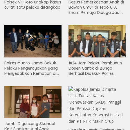
Polsek VII Koto ungkap kasus
Kasus Pemerkosaan Anak di
curat, satu pelaku ditangkap
Bawah Umur di Tebo Ulu,
Enam Remaja Diduga Jadi
Pelaku
Polres Muaro Jambi Bekuk
1×24 Jam Pelaku Pembunuh
Pelaku Pengeroyokan yang
Dosen Cantik di Bungo
Menyebabkan Kematian di
Berhasil Dibekuk Polres
Citra Raya City
Bungo
Jambi Diguncang Skandal
Keji! Sindikat Jual Anak
Kapolda Jambi Diminta Usut