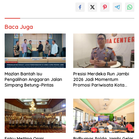
Baca Juga
Mazlan Bantah Isu
Presisi Merdeka Run Jambi
Pengalihan Anggaran Jalan
2026 Jadi Momentum
Simpang Betung–Pintas
Promosi Pariwisata Kota
Jambi
Entry Metting Opini
Bidhumas Polda Jambi Gelar