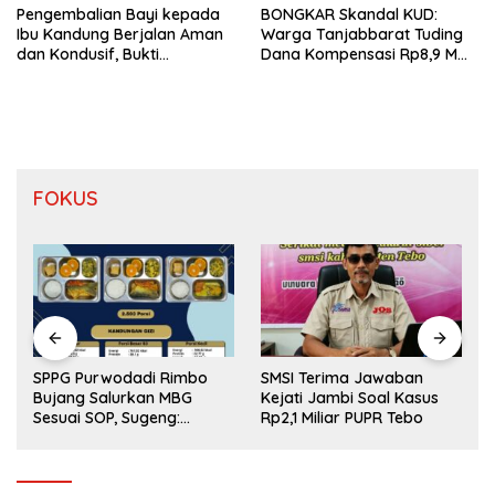
Pengembalian Bayi kepada
BONGKAR Skandal KUD:
Ibu Kandung Berjalan Aman
Warga Tanjabbarat Tuding
dan Kondusif, Bukti
Dana Kompensasi Rp8,9 M
Pendekatan Humanis Polda
Dikorupsi
Jambi Bersama Suku Anak
Dalam
FOKUS
SMSI Terima Jawaban
Krisis Guru, Alarm Masa
Kejati Jambi Soal Kasus
Depan Generasi Bangsa
Rp2,1 Miliar PUPR Tebo