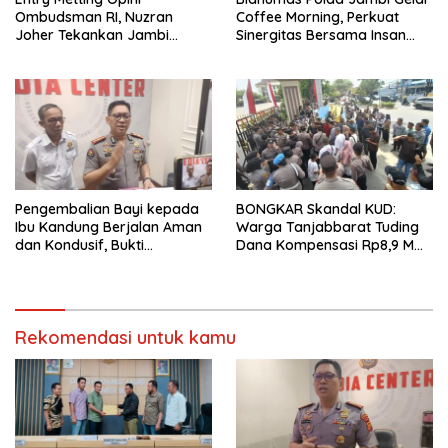
Ombudsman RI, Nuzran
Coffee Morning, Perkuat
Joher Tekankan Jambi
Sinergitas Bersama Insan
Pertahankan Kualitas
Pers
Pelayanan
Pengembalian Bayi kepada
BONGKAR Skandal KUD:
Ibu Kandung Berjalan Aman
Warga Tanjabbarat Tuding
dan Kondusif, Bukti
Dana Kompensasi Rp8,9 M
Pendekatan Humanis Polda
Dikorupsi
Jambi Bersama Suku Anak
Dalam
Rekomendasi untuk kamu