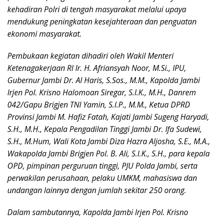
kehadiran Polri di tengah masyarakat melalui upaya
mendukung peningkatan kesejahteraan dan penguatan
ekonomi masyarakat.
Pembukaan kegiatan dihadiri oleh Wakil Menteri
Ketenagakerjaan RI Ir. H. Afriansyah Noor, M.Si., IPU,
Gubernur Jambi Dr. Al Haris, S.Sos., M.M., Kapolda Jambi
Irjen Pol. Krisno Halomoan Siregar, S.I.K., M.H., Danrem
042/Gapu Brigjen TNI Yamin, S.I.P., M.M., Ketua DPRD
Provinsi Jambi M. Hafiz Fatah, Kajati Jambi Sugeng Haryadi,
S.H., M.H., Kepala Pengadilan Tinggi Jambi Dr. Ifa Sudewi,
S.H., M.Hum, Wali Kota Jambi Diza Hazra Aljosha, S.E., M.A.,
Wakapolda Jambi Brigjen Pol. B. Ali, S.I.K., S.H., para kepala
OPD, pimpinan perguruan tinggi, PJU Polda Jambi, serta
perwakilan perusahaan, pelaku UMKM, mahasiswa dan
undangan lainnya dengan jumlah sekitar 250 orang.
Dalam sambutannya, Kapolda Jambi Irjen Pol. Krisno