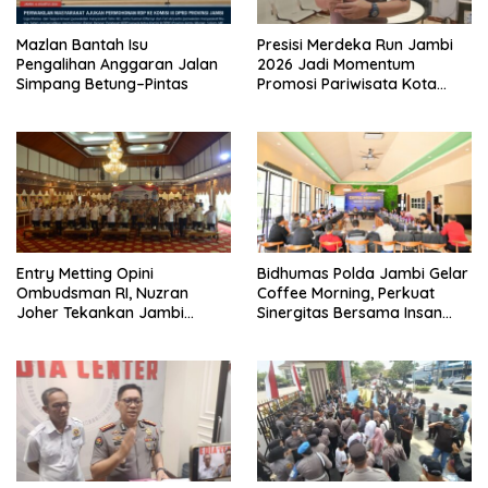
Mazlan Bantah Isu
Presisi Merdeka Run Jambi
Pengalihan Anggaran Jalan
2026 Jadi Momentum
Simpang Betung–Pintas
Promosi Pariwisata Kota
Jambi
Entry Metting Opini
Bidhumas Polda Jambi Gelar
Ombudsman RI, Nuzran
Coffee Morning, Perkuat
Joher Tekankan Jambi
Sinergitas Bersama Insan
Pertahankan Kualitas
Pers
Pelayanan