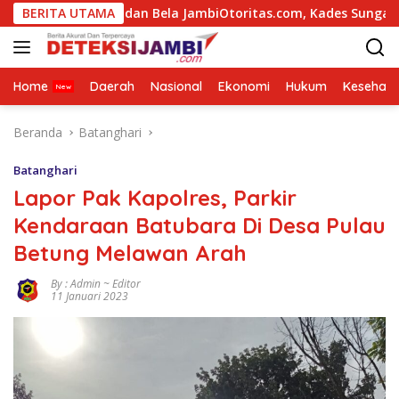
Langsung
 Badan Bela JambiOtoritas.com, Kades Sungai Rambai Terancam
BERITA UTAMA
ke
konten
Home
Daerah
Nasional
Ekonomi
Hukum
Kesehata
Beranda
Batanghari
Batanghari
Lapor Pak Kapolres, Parkir
Kendaraan Batubara Di Desa Pulau
Betung Melawan Arah
By : Admin ~ Editor
11 Januari 2023