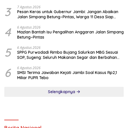
Terancam Pasal 27A UU ITE
3
7 Agustus 2026
Pesan Keras untuk Gubernur Jambi: Jangan Abaikan
Jalan Simpang Betung–Pintas, Warga 11 Desa Siap
Bergerak
4
6 Agustus 2026
Mazlan Bantah Isu Pengalihan Anggaran Jalan Simpang
Betung–Pintas
5
6 Agustus 2026
SPPG Purwodadi Rimbo Bujang Salurkan MBG Sesuai
SOP, Sugeng: Seluruh Makanan Segar dan Berbahan
Baku Baru
6
6 Agustus 2026
SMSI Terima Jawaban Kejati Jambi Soal Kasus Rp2,1
Miliar PUPR Tebo
Selengkapnya
Berita Nasional