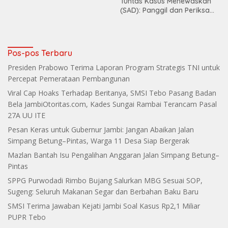
Tuntas Kasus Menewaskan
(SAD): Panggil dan Periksa
Dugaan Keterlibatan
Koperasi Lestari dan PT PHK
Makin Grup
Pos-pos Terbaru
Presiden Prabowo Terima Laporan Program Strategis TNI untuk
Percepat Pemerataan Pembangunan
Viral Cap Hoaks Terhadap Beritanya, SMSI Tebo Pasang Badan
Bela JambiOtoritas.com, Kades Sungai Rambai Terancam Pasal
27A UU ITE
Pesan Keras untuk Gubernur Jambi: Jangan Abaikan Jalan
Simpang Betung–Pintas, Warga 11 Desa Siap Bergerak
Mazlan Bantah Isu Pengalihan Anggaran Jalan Simpang Betung–
Pintas
SPPG Purwodadi Rimbo Bujang Salurkan MBG Sesuai SOP,
Sugeng: Seluruh Makanan Segar dan Berbahan Baku Baru
SMSI Terima Jawaban Kejati Jambi Soal Kasus Rp2,1 Miliar
PUPR Tebo