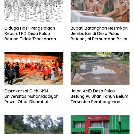
Diduga Hasil Pengelolaan
Bupati Batanghari Resmikan
Kebun TKD Desa Pulau
Jembatan di Desa Pulau
Betung Tidak Transparan
Betung, Ini Pernyataan Beliau
Diminta Inspektorat Untuk
Lakukan Audit
Diprakarsai Oleh KKN
Jalan AMD Desa Pulau
Universitas Muhamaddiyah
Betung Puluhan Tahun Belum
Pawai Obor Disambut
Tersentuh Pembangunan
Antusias Warga Desa Ture