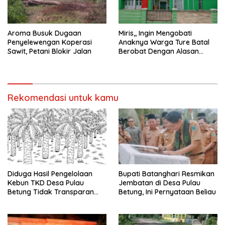
Aroma Busuk Dugaan
Miris,, Ingin Mengobati
Penyelewengan Koperasi
Anaknya Warga Ture Batal
Sawit, Petani Blokir Jalan
Berobat Dengan Alasan
Pelayanan Telah Tutup
Rekomendasi untuk kamu
Diduga Hasil Pengelolaan
Bupati Batanghari Resmikan
Kebun TKD Desa Pulau
Jembatan di Desa Pulau
Betung Tidak Transparan
Betung, Ini Pernyataan Beliau
Diminta Inspektorat Untuk
Lakukan Audit