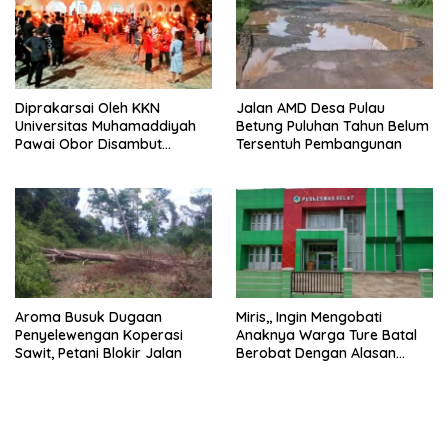
Diprakarsai Oleh KKN
Jalan AMD Desa Pulau
Universitas Muhamaddiyah
Betung Puluhan Tahun Belum
Pawai Obor Disambut
Tersentuh Pembangunan
Antusias Warga Desa Ture
Aroma Busuk Dugaan
Miris,, Ingin Mengobati
Penyelewengan Koperasi
Anaknya Warga Ture Batal
Sawit, Petani Blokir Jalan
Berobat Dengan Alasan
Pelayanan Telah Tutup