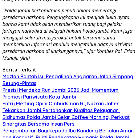
“Polda Jambi berkomitmen penuh dalam memerangi
peredaran narkoba. Pengungkapan ini menjadi bukti nyata
bahwa kami tidak akan memberikan ruang bagi pelaku
jaringan narkotika di wilayah hukum Polda Jambi. Kami juga
mengajak seluruh masyarakat untuk bersama-sama
memberikan informasi apabila mengetahui adanya aktivitas
peredaran narkoba di lingkungannya,” ujar Kombes Pol. Erlan
Munaji. (Aril)
Berita Terkait
Mazlan Bantah Isu Pengalihan Anggaran Jalan Simpang
Betung–Pintas
Presisi Merdeka Run Jambi 2026 Jadi Momentum
Promosi Pariwisata Kota Jambi
Entry Metting Opini Ombudsman RI, Nuzran Joher
Tekankan Jambi Pertahankan Kualitas Pelayanan
Bidhumas Polda Jambi Gelar Coffee Morning, Perkuat
Sinergitas Bersama Insan Pers
Pengembalian Bayi kepada Ibu Kandung Berjalan Aman
dan Kondusif, Bukti Pendekatan Humanis Polda Jambi