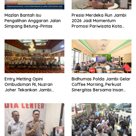
Mazlan Bantah Isu
Presisi Merdeka Run Jambi
Pengalihan Anggaran Jalan
2026 Jadi Momentum
Simpang Betung–Pintas
Promosi Pariwisata Kota
Jambi
Entry Metting Opini
Bidhumas Polda Jambi Gelar
Ombudsman RI, Nuzran
Coffee Morning, Perkuat
Joher Tekankan Jambi
Sinergitas Bersama Insan
Pertahankan Kualitas
Pers
Pelayanan