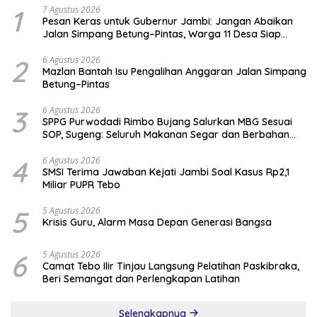
1
7 Agustus 2026
Pesan Keras untuk Gubernur Jambi: Jangan Abaikan
Jalan Simpang Betung–Pintas, Warga 11 Desa Siap
Bergerak
2
6 Agustus 2026
Mazlan Bantah Isu Pengalihan Anggaran Jalan Simpang
Betung–Pintas
3
6 Agustus 2026
SPPG Purwodadi Rimbo Bujang Salurkan MBG Sesuai
SOP, Sugeng: Seluruh Makanan Segar dan Berbahan
Baku Baru
4
6 Agustus 2026
SMSI Terima Jawaban Kejati Jambi Soal Kasus Rp2,1
Miliar PUPR Tebo
5
5 Agustus 2026
Krisis Guru, Alarm Masa Depan Generasi Bangsa
6
5 Agustus 2026
Camat Tebo Ilir Tinjau Langsung Pelatihan Paskibraka,
Beri Semangat dan Perlengkapan Latihan
Selengkapnya