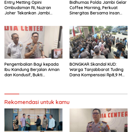
Entry Metting Opini
Bidhumas Polda Jambi Gelar
Ombudsman RI, Nuzran
Coffee Morning, Perkuat
Joher Tekankan Jambi
Sinergitas Bersama Insan
Pertahankan Kualitas
Pers
Pelayanan
Pengembalian Bayi kepada
BONGKAR Skandal KUD:
Ibu Kandung Berjalan Aman
Warga Tanjabbarat Tuding
dan Kondusif, Bukti
Dana Kompensasi Rp8,9 M
Pendekatan Humanis Polda
Dikorupsi
Jambi Bersama Suku Anak
Dalam
Rekomendasi untuk kamu