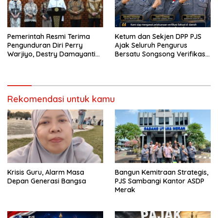
Pemerintah Resmi Terima
Ketum dan Sekjen DPP PJS
Pengunduran Diri Perry
Ajak Seluruh Pengurus
Warjiyo, Destry Damayanti
Bersatu Songsong Verifikasi
Jalankan Tugas Gubernur BI
Dewan Pers
Sementara
Rekomendasi untuk kamu
Krisis Guru, Alarm Masa
Bangun Kemitraan Strategis,
Depan Generasi Bangsa
PJS Sambangi Kantor ASDP
Merak