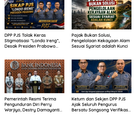
DPP PJS Tolak Keras
Pajak Bukan Solusi,
Stigmatisasi “Londo Ireng”,
Pengelolaan Kekayaan Alam
Desak Presiden Prabowo
Sesuai Syariat adalah Kunci
Cabut Pernyataan dan Minta
Maaf
Pemerintah Resmi Terima
Ketum dan Sekjen DPP PJS
Pengunduran Diri Perry
Ajak Seluruh Pengurus
Warjiyo, Destry Damayanti
Bersatu Songsong Verifikasi
Jalankan Tugas Gubernur BI
Dewan Pers
Sementara