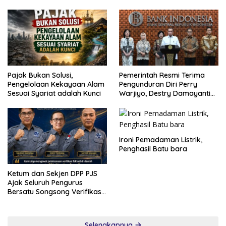
Cabut Pernyataan dan Minta
Maaf
Pajak Bukan Solusi,
Pemerintah Resmi Terima
Pengelolaan Kekayaan Alam
Pengunduran Diri Perry
Sesuai Syariat adalah Kunci
Warjiyo, Destry Damayanti
Jalankan Tugas Gubernur BI
Sementara
Ironi Pemadaman Listrik,
Penghasil Batu bara
Ketum dan Sekjen DPP PJS
Ajak Seluruh Pengurus
Bersatu Songsong Verifikasi
Dewan Pers
Selengkapnya