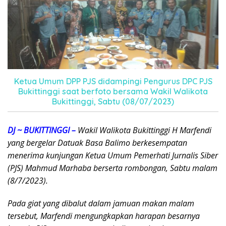
Ketua Umum DPP PJS didampingi Pengurus DPC PJS
Bukittinggi saat berfoto bersama Wakil Walikota
Bukittinggi, Sabtu (08/07/2023)
DJ ~ BUKITTINGGI –
Wakil Walikota Bukittinggi H Marfendi
yang bergelar Datuak Basa Balimo berkesempatan
menerima kunjungan Ketua Umum Pemerhati Jurnalis Siber
(PJS) Mahmud Marhaba berserta rombongan, Sabtu malam
(8/7/2023).
Pada giat yang dibalut dalam jamuan makan malam
tersebut, Marfendi mengungkapkan harapan besarnya