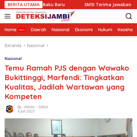
Langsung
han Baku Baru
BERITA UTAMA
SMSI Terima Jawaban Kejati Jambi Soal 
ke
konten
Home
Daerah
Nasional
Ekonomi
Hukum
Kesehata
Beranda
Nasional
Nasional
Temu Ramah PJS dengan Wawako
Bukittinggi, Marfendi: Tingkatkan
Kualitas, Jadilah Wartawan yang
Kompeten
By : Admin ~ Editor
9 Juli 2023