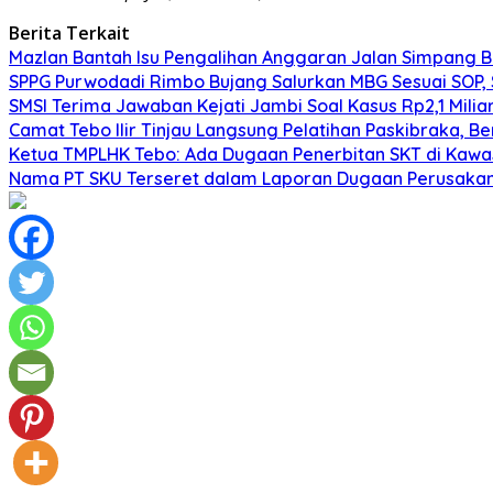
Berita Terkait
Mazlan Bantah Isu Pengalihan Anggaran Jalan Simpang B
SPPG Purwodadi Rimbo Bujang Salurkan MBG Sesuai SOP,
SMSI Terima Jawaban Kejati Jambi Soal Kasus Rp2,1 Milia
Camat Tebo Ilir Tinjau Langsung Pelatihan Paskibraka, 
Ketua TMPLHK Tebo: Ada Dugaan Penerbitan SKT di Kawa
Nama PT SKU Terseret dalam Laporan Dugaan Perusakan