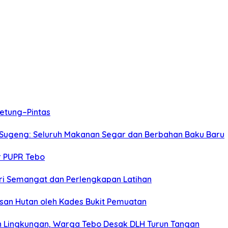
etung–Pintas
 Sugeng: Seluruh Makanan Segar dan Berbahan Baku Baru
r PUPR Tebo
Beri Semangat dan Perlengkapan Latihan
san Hutan oleh Kades Bukit Pemuatan
 Lingkungan, Warga Tebo Desak DLH Turun Tangan