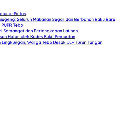
etung–Pintas
 Sugeng: Seluruh Makanan Segar dan Berbahan Baku Baru
r PUPR Tebo
Beri Semangat dan Perlengkapan Latihan
san Hutan oleh Kades Bukit Pemuatan
 Lingkungan, Warga Tebo Desak DLH Turun Tangan