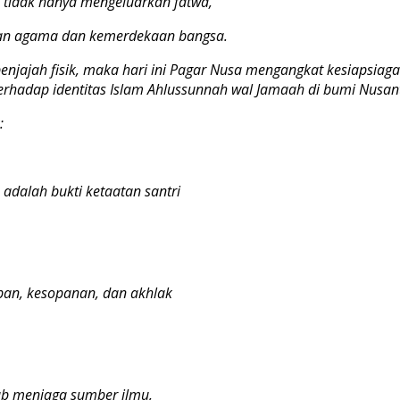
ai tidak hanya mengeluarkan fatwa,
kan agama dan kemerdekaan bangsa.
njajah fisik, maka hari ini Pagar Nusa mengangkat kesiapsiag
terhadap identitas Islam Ahlussunnah wal Jamaah di bumi Nusan
:
 adalah bukti ketaatan santri
ban, kesopanan, dan akhlak
wab menjaga sumber ilmu,