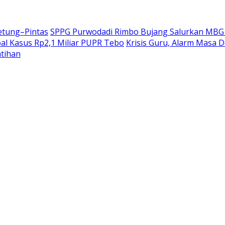
etung–Pintas
SPPG Purwodadi Rimbo Bujang Salurkan MBG 
oal Kasus Rp2,1 Miliar PUPR Tebo
Krisis Guru, Alarm Masa 
atihan