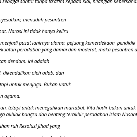
 sebagai santri: tanpa ta’dzim kepada kiai, hilanglah keberkah
menyesatkan, menuduh pesantren
 Narasi ini tidak hanya keliru
ru menjadi pusat lahirnya ulama, pejuang kemerdekaan, pendidik 
kekuatan peradaban yang damai dan moderat, maka pesantren a
ukan dendam. Ini adalah
i, dikendalikan oleh adab, dan
etapi untuk menjaga. Bukan untuk
an agama.
rah, tetapi untuk meneguhkan martabat. Kita hadir bukan unt
aga akhlak bangsa dan benteng terakhir peradaban Islam Nusant
uhan ruh Resolusi Jihad yang