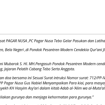
t PAGAR NUSA ,PC Pagar Nusa Tebo Gelar Pasukan dan Latih
n, Bela Negeri ,di Pondok Pesantren Modern Cendekia Qur’ani Jl.
i Mubarok S. HI. MH.Pengasuh Pondok Pesantren Modern cendiki
, Jajaran Pelatih Cabang Tebo Serta Anggota.
 doa bersama ini Sesuai Surat intruksi Nomor surat: 712/PP-IV/
agar Nusa Gus Nabiel Menyampaikan Para kiai, para masyayik
syekh KH Hasyim Asy’ari dalam kitab Adab al-‘Alim wa al-Muta’al
uliakan gurunya dan menjaga
kehormatan para gurunya.”