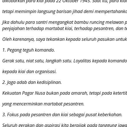
dikobarkan para kiai pada 22 Oktober 1945. Saat itu, para ki
tetapi memimpin langsung barisan jihad demi mempertahan
Jika dahulu para santri mengangkat bambu runcing melawan pe
penjajahan terhadap martabat kiai, terhadap pesantren, dan 
Oleh karenanya, saya tekankan kepada seluruh pasukan untuk
1. Pegang teguh komando.
Gerak satu, niat satu, langkah satu. Loyalitas kepada komando
kepada kiai dan organisasi.
2. Jaga adab dan kedisiplinan.
Kekuatan Pagar Nusa bukan pada amarah, tetapi pada keterti
yang mencerminkan martabat pesantren.
3. Fokus pada pesantren dan kiai sebagai pusat keberkahan.
Seluruh gerakan dan aspirasi kita berpijak pada tanggung ja