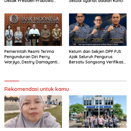
Desak Presiden Prabowo
Sesuai Syariat adalah Kunci
Cabut Pernyataan dan Minta
Maaf
Pemerintah Resmi Terima
Ketum dan Sekjen DPP PJS
Pengunduran Diri Perry
Ajak Seluruh Pengurus
Warjiyo, Destry Damayanti
Bersatu Songsong Verifikasi
Jalankan Tugas Gubernur BI
Dewan Pers
Sementara
Rekomendasi untuk kamu