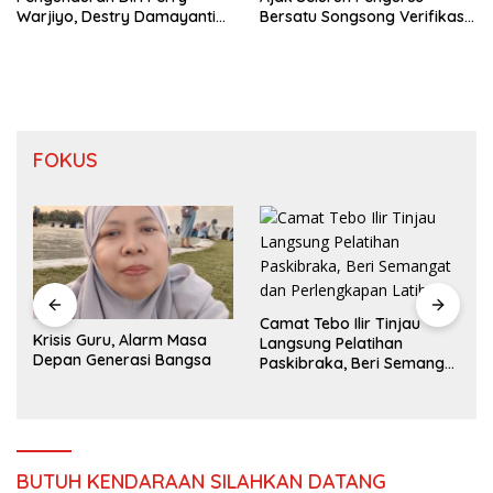
Warjiyo, Destry Damayanti
Bersatu Songsong Verifikasi
Jalankan Tugas Gubernur BI
Dewan Pers
Sementara
FOKUS
Camat Tebo Ilir Tinjau
Krisis Guru, Alarm Masa
Langsung Pelatihan
Depan Generasi Bangsa
Paskibraka, Beri Semangat
dan Perlengkapan Latihan
BUTUH KENDARAAN SILAHKAN DATANG