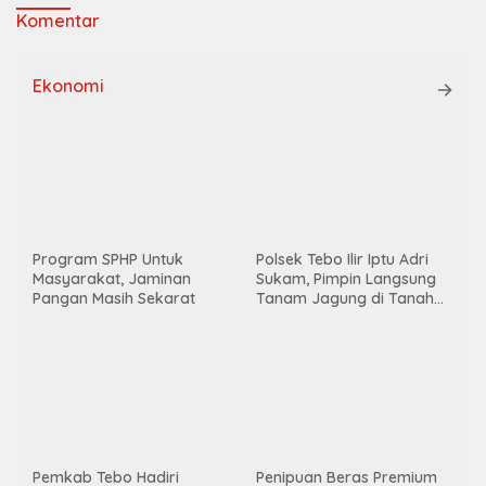
Penipuan Beras Premium
Masyarakat Bertambah
Bingung
Pemkab Tebo Hadiri
Peluncuran Nasional
Kelembagaan 80.000
Koperasi Desa/Kelurahan
Merah Putih
Jika Badan Jalan Ambruk,
Ekonomi Warga Akan
Pj Kepala Desa Ning Ilham
Lumpuh Total
Laksanakan Pengecekan
Lokasi Ketapang Jagung
Info Kriminal