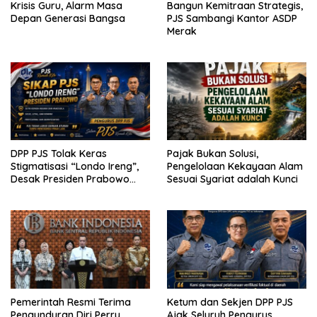
Krisis Guru, Alarm Masa
Bangun Kemitraan Strategis,
Depan Generasi Bangsa
PJS Sambangi Kantor ASDP
Merak
DPP PJS Tolak Keras
Pajak Bukan Solusi,
Stigmatisasi “Londo Ireng”,
Pengelolaan Kekayaan Alam
Desak Presiden Prabowo
Sesuai Syariat adalah Kunci
Cabut Pernyataan dan Minta
Maaf
Pemerintah Resmi Terima
Ketum dan Sekjen DPP PJS
Pengunduran Diri Perry
Ajak Seluruh Pengurus