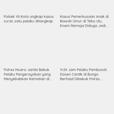
Jambi Diguncang Skandal
Keji! Sindikat Jual Anak
Perawan di Bawah Umur
Kapolda Jambi Diminta Usut
Terbongkar
Tuntas Kasus Menewaskan
(SAD): Panggil dan Periksa
Dugaan Keterlibatan
Koperasi Lestari dan PT PHK
Makin Grup
Pos-pos Terbaru
Mazlan Bantah Isu Pengalihan Anggaran Jalan Simpang Betung–
Pintas
SPPG Purwodadi Rimbo Bujang Salurkan MBG Sesuai SOP,
Sugeng: Seluruh Makanan Segar dan Berbahan Baku Baru
SMSI Terima Jawaban Kejati Jambi Soal Kasus Rp2,1 Miliar
PUPR Tebo
Krisis Guru, Alarm Masa Depan Generasi Bangsa
Camat Tebo Ilir Tinjau Langsung Pelatihan Paskibraka, Beri