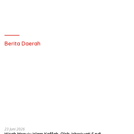
Berita Daerah
23 Juni 2026
Hijrah Menuju Islam Kaffah, Oleh: Isheriwati S.pdi
5 April 2026
Urbanisasi Meningkat Setelah Lebaran
Ancaman Perekonomian Desa
22
Desember
2025
Menjadi Ibu Generasi Ideologis, Tauladan
Bagi Umat