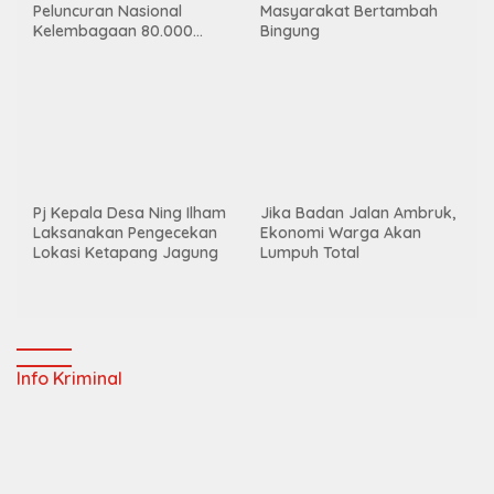
Polsek VII Koto ungkap kasus
curat, satu pelaku ditangkap
Kasus Pemerkosaan Anak di
Bawah Umur di Tebo Ulu,
Enam Remaja Diduga Jadi
Pelaku
Polres Muaro Jambi Bekuk
1×24 Jam Pelaku Pembunuh
Pelaku Pengeroyokan yang
Dosen Cantik di Bungo
Menyebabkan Kematian di
Berhasil Dibekuk Polres
Citra Raya City
Bungo