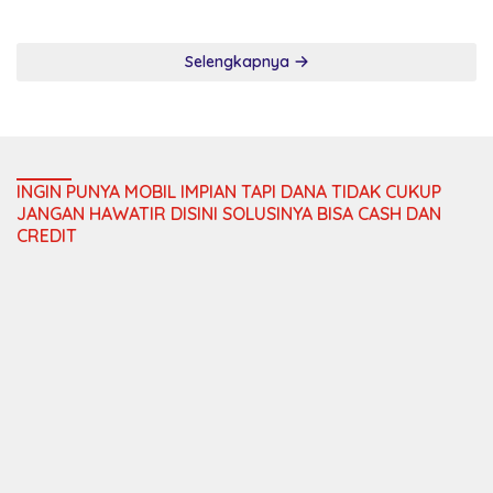
JANGAN HAWATIR DISINI SOLUSINYA BISA CASH DAN
CREDIT
Komentar
Ekonomi
Program SPHP Untuk
Masyarakat, Jaminan
Pangan Masih Sekarat
Polsek Tebo Ilir Iptu Adri
Sukam, Pimpin Langsung
Tanam Jagung di Tanah
Kas Desa, Wujud Sinergitas
Ketahanan Pangan