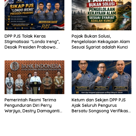
DPP PJS Tolak Keras
Pajak Bukan Solusi,
Stigmatisasi “Londo Ireng”,
Pengelolaan Kekayaan Alam
Desak Presiden Prabowo
Sesuai Syariat adalah Kunci
Cabut Pernyataan dan Minta
Maaf
Pemerintah Resmi Terima
Ketum dan Sekjen DPP PJS
Pengunduran Diri Perry
Ajak Seluruh Pengurus
Warjiyo, Destry Damayanti
Bersatu Songsong Verifikasi
Jalankan Tugas Gubernur BI
Dewan Pers
Sementara