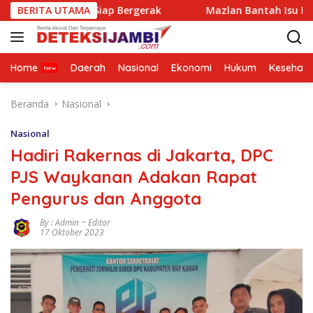
Langsung
sa Siap Bergerak
BERITA UTAMA
Mazlan Bantah Isu Pengalihan Anggar
ke
konten
Home
Daerah
Nasional
Ekonomi
Hukum
Kesehata
Beranda
Nasional
Nasional
Hadiri Rakernas di Jakarta, DPC
PJS Waykanan Adakan Rapat
Pengurus dan Anggota
By : Admin ~ Editor
17 Oktober 2023