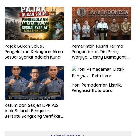
Cabut Pernyataan dan Minta
Maaf
Pajak Bukan Solusi,
Pemerintah Resmi Terima
Pengelolaan Kekayaan Alam
Pengunduran Diri Perry
Sesuai Syariat adalah Kunci
Warjiyo, Destry Damayanti
Jalankan Tugas Gubernur BI
Sementara
Ironi Pemadaman Listrik,
Penghasil Batu bara
Ketum dan Sekjen DPP PJS
Ajak Seluruh Pengurus
Bersatu Songsong Verifikasi
Dewan Pers