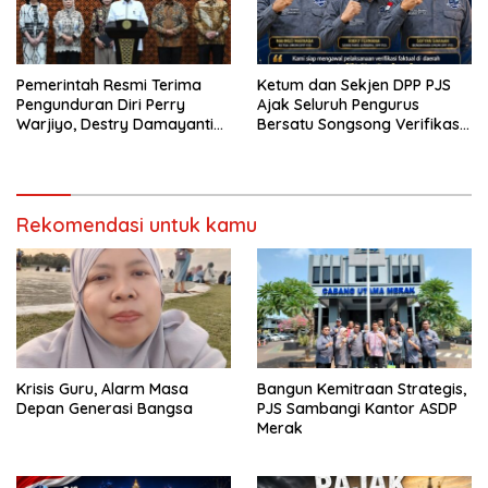
Pemerintah Resmi Terima
Ketum dan Sekjen DPP PJS
Pengunduran Diri Perry
Ajak Seluruh Pengurus
Warjiyo, Destry Damayanti
Bersatu Songsong Verifikasi
Jalankan Tugas Gubernur BI
Dewan Pers
Sementara
Rekomendasi untuk kamu
Krisis Guru, Alarm Masa
Bangun Kemitraan Strategis,
Depan Generasi Bangsa
PJS Sambangi Kantor ASDP
Merak