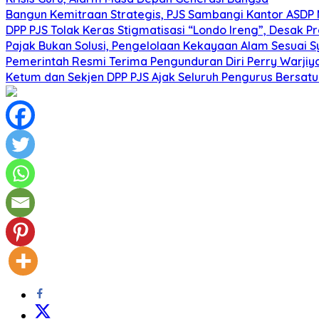
Bangun Kemitraan Strategis, PJS Sambangi Kantor ASDP
DPP PJS Tolak Keras Stigmatisasi “Londo Ireng”, Desak 
Pajak Bukan Solusi, Pengelolaan Kekayaan Alam Sesuai Sy
Pemerintah Resmi Terima Pengunduran Diri Perry Warjiy
Ketum dan Sekjen DPP PJS Ajak Seluruh Pengurus Bersatu