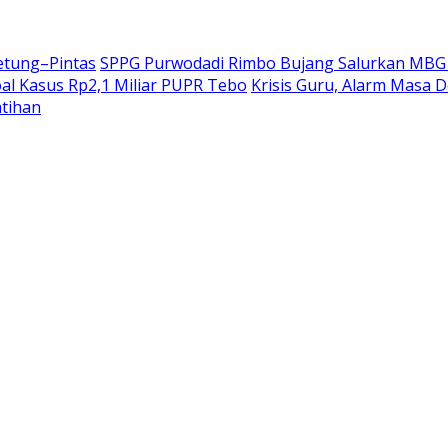
etung–Pintas
SPPG Purwodadi Rimbo Bujang Salurkan MBG 
oal Kasus Rp2,1 Miliar PUPR Tebo
Krisis Guru, Alarm Masa 
atihan