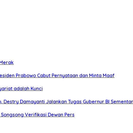
 Merak
Presiden Prabowo Cabut Pernyataan dan Minta Maaf
ariat adalah Kunci
o, Destry Damayanti Jalankan Tugas Gubernur BI Sementa
 Songsong Verifikasi Dewan Pers