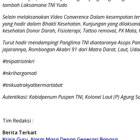
tambah Laksamana TNI Yudo
Selain melaksanakan Video Converence Dalam kesempatan ter
yang hadir dalam Bhakti Kesehatan. Kunjungan yang dilaksanak
kesehatan Donor Darah, Fisioterapi, Tattoo removal, PX Mata,
Turut hadir mendampingi Panglima TNI diantaranya Asops Pangl
jajarannya, Rombongan Akabri 91 dari Matra Darat, Laut, Udar
#tnipatriotnkri
#nkrihargamati
#tnikuatrakyatbermartabat
Autentikasi: Kabidpenum Puspen TNI, Kolonel Laut (P) Agung S
Tim Redaksi :
Berita Terkait
Krisis Guru, Alarm Masa Depan Generasi Bangsa