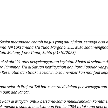
 Sosial merupakan contoh bagus yang ditunjukan, semoga bisa d
ma TNI Laksamana TNI Yudo Margono, S.E., M.M. saat menghadir
ota Malang, Jawa Timur, Sabtu (21/10/2023).
Akabri 91 atas penyelenggaraan kegiatan Bhakti Kesehatan dan
a Pimpinan TNI di Satuan Kewilayahan dan Para Kapolda yang m
i Kesehatan dan Bhakti Sosial ini bisa memberikan manfaat kepa
seluruh Prajurit TNI harus netral di dalam penyelenggaraan P
 baik dan lancar.
ran Polri di wilayah, untuk bersama-sama melaksanakan komitme
tuk menjaga supaya pelaksanaan Pemilu 2004 terlaksana denga