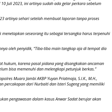
0 Juli 2023, ini artinya sudah ada gelar perkara sebelum
023 artinya sehari setelah membuat laporan tanpa proses
k menetapkan seseorang itu sebagai tersangka harus terpenuhi
ya oleh penyidik, “Tiba-tiba main tangkap aja di tempat dia
ehat hukum, karena pasal pidana yang disangkakan ancaman
 belum bisa memenuhi dan melengkapi petunjuk berkas.”
apolres Muaro Jambi AKBP Yuyan Priatmaja, S.I.K., M.H.,
an percakapan dari Nurbaiti dan Isteri Sugeng yang memiliki
lakukan pengawasan dalam kasus Anwar Sadat berujar akan