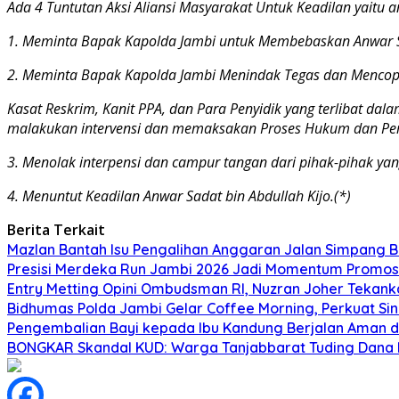
Ada 4 Tuntutan Aksi Aliansi Masyarakat Untuk Keadilan yaitu an
1. Meminta Bapak Kapolda Jambi untuk Membebaskan Anwar S
2. Meminta Bapak Kapolda Jambi Menindak Tegas dan Mencop
Kasat Reskrim, Kanit PPA, dan Para Penyidik yang terlibat d
malakukan intervensi dan memaksakan Proses Hukum dan Pe
3. Menolak interpensi dan campur tangan dari pihak-pihak ya
4. Menuntut Keadilan Anwar Sadat bin Abdullah Kijo.(*)
Berita Terkait
Mazlan Bantah Isu Pengalihan Anggaran Jalan Simpang B
Presisi Merdeka Run Jambi 2026 Jadi Momentum Promosi
Entry Metting Opini Ombudsman RI, Nuzran Joher Tekank
Bidhumas Polda Jambi Gelar Coffee Morning, Perkuat Sin
Pengembalian Bayi kepada Ibu Kandung Berjalan Aman d
BONGKAR Skandal KUD: Warga Tanjabbarat Tuding Dana 