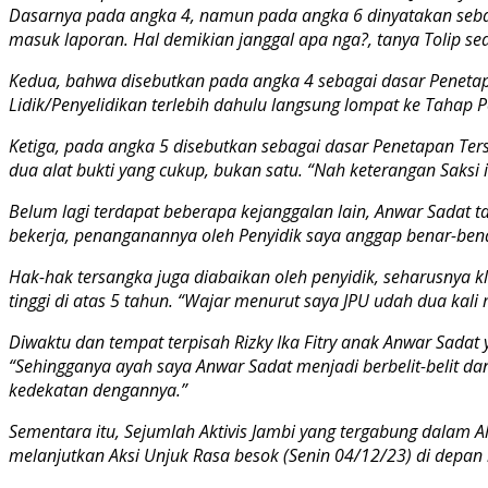
Dasarnya pada angka 4, namun pada angka 6 dinyatakan sebagai
masuk laporan. Hal demikian janggal apa nga?, tanya Tolip sed
Kedua, bahwa disebutkan pada angka 4 sebagai dasar Penetapa
Lidik/Penyelidikan terlebih dahulu langsung lompat ke Tahap Pe
Ketiga, pada angka 5 disebutkan sebagai dasar Penetapan Ter
dua alat bukti yang cukup, bukan satu. “Nah keterangan Saksi it
Belum lagi terdapat beberapa kejanggalan lain, Anwar Sadat t
bekerja, penanganannya oleh Penyidik saya anggap benar-benar
Hak-hak tersangka juga diabaikan oleh penyidik, seharusnya 
tinggi di atas 5 tahun. “Wajar menurut saya JPU udah dua ka
Diwaktu dan tempat terpisah Rizky Ika Fitry anak Anwar Sadat 
“Sehingganya ayah saya Anwar Sadat menjadi berbelit-belit dan
kedekatan dengannya.”
Sementara itu, Sejumlah Aktivis Jambi yang tergabung dalam 
melanjutkan Aksi Unjuk Rasa besok (Senin 04/12/23) di depan