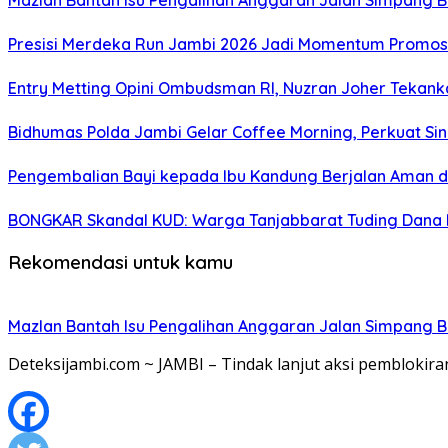
Mazlan Bantah Isu Pengalihan Anggaran Jalan Simpang B
Presisi Merdeka Run Jambi 2026 Jadi Momentum Promosi
Entry Metting Opini Ombudsman RI, Nuzran Joher Tekank
Bidhumas Polda Jambi Gelar Coffee Morning, Perkuat Sin
Pengembalian Bayi kepada Ibu Kandung Berjalan Aman d
BONGKAR Skandal KUD: Warga Tanjabbarat Tuding Dana 
Rekomendasi untuk kamu
Mazlan Bantah Isu Pengalihan Anggaran Jalan Simpang B
Deteksijambi.com ~ JAMBI – Tindak lanjut aksi pemblokir