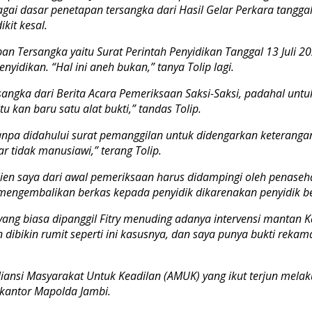
 dasar penetapan tersangka dari Hasil Gelar Perkara tanggal 1
ikit kesal.
n Tersangka yaitu Surat Perintah Penyidikan Tanggal 13 Juli 2
nyidikan. “Hal ini aneh bukan,” tanya Tolip lagi.
sangka dari Berita Acara Pemeriksaan Saksi-Saksi, padahal untu
u kan baru satu alat bukti,” tandas Tolip.
anpa didahului surat pemanggilan untuk didengarkan keterangann
 tidak manusiawi,” terang Tolip.
klien saya dari awal pemeriksaan harus didampingi oleh penas
li mengembalikan berkas kepada penyidik dikarenakan penyidik
yang biasa dipanggil Fitry menuding adanya intervensi mantan K
 dibikin rumit seperti ini kasusnya, dan saya punya bukti rekam
Aliansi Masyarakat Untuk Keadilan (AMUK) yang ikut terjun me
 kantor Mapolda Jambi.