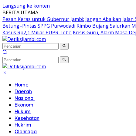
Langsung ke konten
BERITA UTAMA
Pesan Keras untuk Gubernur Jambi: Jangan Abaikan Jalan
Betung–Pintas
SPPG Purwodadi Rimbo Bujang Salurkan M
Kasus Rp2,1 Miliar PUPR Tebo
Krisis Guru, Alarm Masa D
Home
Daerah
Nasional
Ekonomi
Hukum
Kesehatan
Hukrim
Olahraga