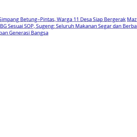
 Simpang Betung–Pintas, Warga 11 Desa Siap Bergerak
Mazl
BG Sesuai SOP, Sugeng: Seluruh Makanan Segar dan Berb
epan Generasi Bangsa