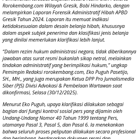
Rorokembang.com Wilayah Gresik, Bobi Hindarko, dengan
melampirkan Laporan Forensik Administratif Hibah APBD
Gresik Tahun 2024. Laporan itu memuat indikasi
ketidaksesuaian dalam desain belanja hibah, khususnya
dalam aspek subjek penerima dan klasifikasi jenis belanja
yang dinilai memerlukan klarifikasi lebih lanjut.
“Dalam rezim hukum administrasi negara, tidak diberikannya
jawaban atas surat resmi bukanlah sikap netral, melainkan
tindakan administratif yang berimplikasi hukum,” ungkap
Pemimpin Redaksi rorokembang.com, Eko Puguh Pasetijo,
SH., MH., yang juga merupakan Ketua DPP Pro Jurnalismedia
Siber (PJS) Divisi Advokasi & Pembelaan Wartawan saat
dikonfirmasi, Selasa (30/12/2025).
Menurut Eko Puguh, upaya klarifikasi dilakukan sebagai
bagian dari fungsi kontrol sosial pers yang dijamin oleh
Undang-Undang Nomor 40 Tahun 1999 tentang Pers,
utamanya Pasal 3, Pasal 5, dan Pasal 6. Ia menekankan
bahwa seluruh proses peliputan dilakukan secara profesional
dan berimbang, berdasarkan dokumen resmi dan