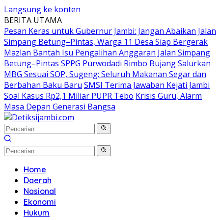
Langsung ke konten
BERITA UTAMA
Pesan Keras untuk Gubernur Jambi: Jangan Abaikan Jalan
Simpang Betung–Pintas, Warga 11 Desa Siap Bergerak
Mazlan Bantah Isu Pengalihan Anggaran Jalan Simpang
Betung–Pintas
SPPG Purwodadi Rimbo Bujang Salurkan
MBG Sesuai SOP, Sugeng: Seluruh Makanan Segar dan
Berbahan Baku Baru
SMSI Terima Jawaban Kejati Jambi
Soal Kasus Rp2,1 Miliar PUPR Tebo
Krisis Guru, Alarm
Masa Depan Generasi Bangsa
Home
Daerah
Nasional
Ekonomi
Hukum