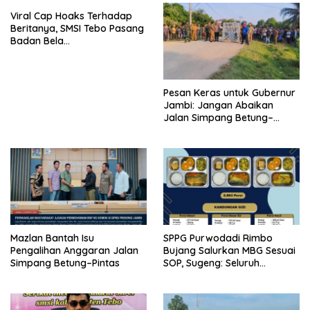
Viral Cap Hoaks Terhadap
Beritanya, SMSI Tebo Pasang
Badan Bela
JambiOtoritas.com, Kades
Sungai Rambai Terancam
Pasal 27A UU ITE
Pesan Keras untuk Gubernur
Jambi: Jangan Abaikan
Jalan Simpang Betung–
Pintas, Warga 11 Desa Siap
Bergerak
Mazlan Bantah Isu
SPPG Purwodadi Rimbo
Pengalihan Anggaran Jalan
Bujang Salurkan MBG Sesuai
Simpang Betung–Pintas
SOP, Sugeng: Seluruh
Makanan Segar dan
Berbahan Baku Baru