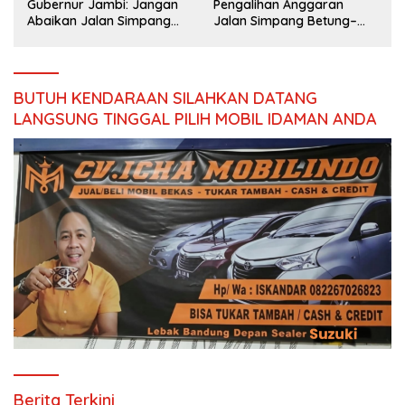
Gubernur Jambi: Jangan
Pengalihan Anggaran
Abaikan Jalan Simpang
Jalan Simpang Betung–
s
Betung–Pintas, Warga 11
Pintas
Desa Siap Bergerak
BUTUH KENDARAAN SILAHKAN DATANG
LANGSUNG TINGGAL PILIH MOBIL IDAMAN ANDA
Berita Terkini