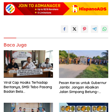
Baca Juga
Viral Cap Hoaks Terhadap
Pesan Keras untuk Gubernur
Beritanya, SMSI Tebo Pasang
Jambi: Jangan Abaikan
Badan Bela
Jalan Simpang Betung–
JambiOtoritas.com, Kades
Pintas, Warga 11 Desa Siap
Sungai Rambai Terancam
Bergerak
Pasal 27A UU ITE