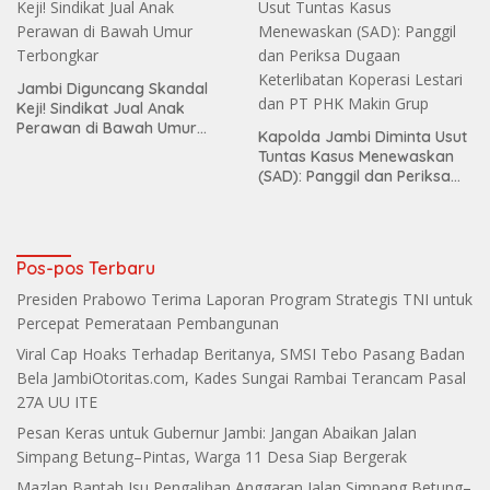
Jambi Diguncang Skandal
Keji! Sindikat Jual Anak
Perawan di Bawah Umur
Kapolda Jambi Diminta Usut
Terbongkar
Tuntas Kasus Menewaskan
(SAD): Panggil dan Periksa
Dugaan Keterlibatan
Koperasi Lestari dan PT PHK
Makin Grup
Pos-pos Terbaru
Presiden Prabowo Terima Laporan Program Strategis TNI untuk
Percepat Pemerataan Pembangunan
Viral Cap Hoaks Terhadap Beritanya, SMSI Tebo Pasang Badan
Bela JambiOtoritas.com, Kades Sungai Rambai Terancam Pasal
27A UU ITE
Pesan Keras untuk Gubernur Jambi: Jangan Abaikan Jalan
Simpang Betung–Pintas, Warga 11 Desa Siap Bergerak
Mazlan Bantah Isu Pengalihan Anggaran Jalan Simpang Betung–