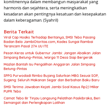
komitmennya dalam membangun masyarakat yang
harmonis dan sejahtera, serta meningkatkan
kesadaran akan pentingnya kesatuan dan kesepakatan
dalam keberagaman. (Syahril)
Berita Terkait
Viral Cap Hoaks Terhadap Beritanya, SMSI Tebo Pasang
Badan Bela JambiOtoritas.com, Kades Sungai Rambai
Terancam Pasal 27A UU ITE
Pesan Keras untuk Gubernur Jambi: Jangan Abaikan Jalan
Simpang Betung–Pintas, Warga 11 Desa Siap Bergerak
Mazlan Bantah Isu Pengalihan Anggaran Jalan Simpang
Betung–Pintas
SPPG Purwodadi Rimbo Bujang Salurkan MBG Sesuai SOP,
Sugeng: Seluruh Makanan Segar dan Berbahan Baku Baru
SMSI Terima Jawaban Kejati Jambi Soal Kasus Rp2,1 Miliar
PUPR Tebo
Camat Tebo Ilir Tinjau Langsung Pelatihan Paskibraka, Beri
Semangat dan Perlengkapan Latihan