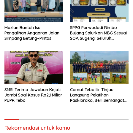
Mazlan Bantah Isu
SPPG Purwodadi Rimbo
Pengalihan Anggaran Jalan
Bujang Salurkan MBG Sesuai
Simpang Betung–Pintas
SOP, Sugeng: Seluruh
Makanan Segar dan
Berbahan Baku Baru
SMSI Terima Jawaban Kejati
Camat Tebo Ilir Tinjau
Jambi Soal Kasus Rp2,1 Miliar
Langsung Pelatihan
PUPR Tebo
Paskibraka, Beri Semangat
dan Perlengkapan Latihan
Rekomendasi untuk kamu