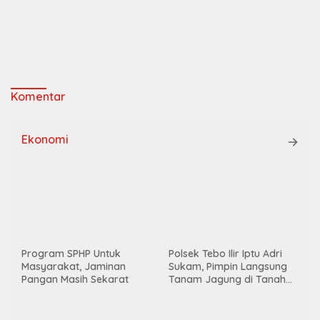
Sukam, Pimpin Langsung
Tanam Jagung di Tanah
Kas Desa, Wujud Sinergitas
Ketahanan Pangan
Penipuan Beras Premium
Masyarakat Bertambah
Bingung
Pemkab Tebo Hadiri
Peluncuran Nasional
Kelembagaan 80.000
Koperasi Desa/Kelurahan
Merah Putih
Jika Badan Jalan Ambruk,
Ekonomi Warga Akan
Pj Kepala Desa Ning Ilham
Lumpuh Total
Laksanakan Pengecekan
Lokasi Ketapang Jagung