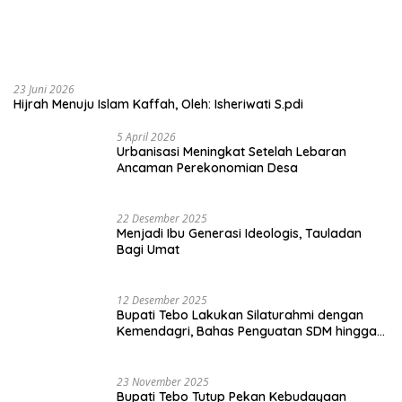
Menjadi Ibu Generasi Ideologis, Tauladan
Bagi Umat
12 Desember 2025
Bupati Tebo Lakukan Silaturahmi dengan
Kemendagri, Bahas Penguatan SDM hingga
Dana Transfer ke Daerah
23 November 2025
Bupati Tebo Tutup Pekan Kebudayaan
Daerah, Saksikan Malam Puncak Pemilihan
Bujang Gadis Tebo 2025
9 November 2025
Harapan di Usia Senja: Kisah Pilu Guru Ngaji
Tunanetra Berjuang Tanpa BPJS
Selengkapnya