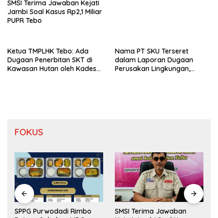
SMSI Terima Jawaban Kejati
Jambi Soal Kasus Rp2,1 Miliar
PUPR Tebo
Ketua TMPLHK Tebo: Ada
Nama PT SKU Terseret
Dugaan Penerbitan SKT di
dalam Laporan Dugaan
Kawasan Hutan oleh Kades
Perusakan Lingkungan,
Bukit Pemuatan
Warga Tebo Desak DLH
Turun Tangan
FOKUS
SPPG Purwodadi Rimbo
SMSI Terima Jawaban