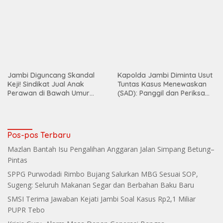
SMSI Terima Jawaban Kejati Jambi Soal Kasus Rp2,1 Miliar
PUPR Tebo
Krisis Guru, Alarm Masa Depan Generasi Bangsa
Camat Tebo Ilir Tinjau Langsung Pelatihan Paskibraka, Beri
Semangat dan Perlengkapan Latihan
Presisi Merdeka Run Jambi 2026 Jadi Momentum Promosi
Pariwisata Kota Jambi
Entry Metting Opini Ombudsman RI, Nuzran Joher Tekankan
Jambi Pertahankan Kualitas Pelayanan