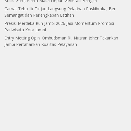
Indeks
Profile
Box Redaksi
Disclaimer
Kode Etik
Privacy Policy
Pedoman media Siber
Kontak Kami
© 2023
Deteksijambi.com
All Rights Reserved - Developed by
Etnicode Dev