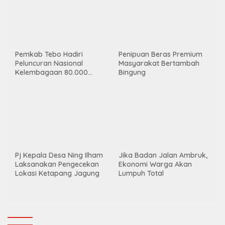
Info Kriminal
Polsek VII Koto ungkap kasus
curat, satu pelaku ditangkap
Kasus Pemerkosaan Anak di
Bawah Umur di Tebo Ulu,
Enam Remaja Diduga Jadi
Pelaku
Polres Muaro Jambi Bekuk
1×24 Jam Pelaku Pembunuh
Pelaku Pengeroyokan yang
Dosen Cantik di Bungo