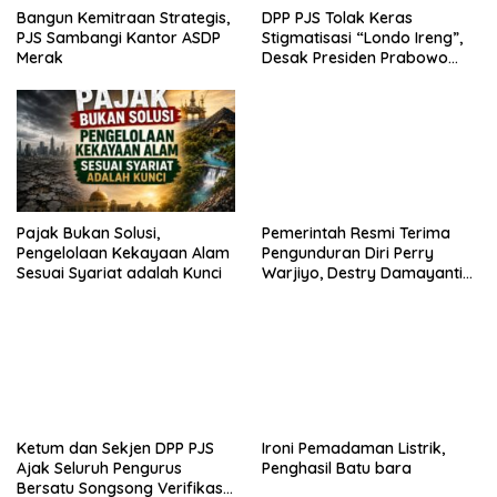
Bangun Kemitraan Strategis,
DPP PJS Tolak Keras
PJS Sambangi Kantor ASDP
Stigmatisasi “Londo Ireng”,
Merak
Desak Presiden Prabowo
Cabut Pernyataan dan Minta
Maaf
Pajak Bukan Solusi,
Pemerintah Resmi Terima
Pengelolaan Kekayaan Alam
Pengunduran Diri Perry
Sesuai Syariat adalah Kunci
Warjiyo, Destry Damayanti
Jalankan Tugas Gubernur BI
Sementara
Ironi Pemadaman Listrik,
Penghasil Batu bara
Ketum dan Sekjen DPP PJS
Ajak Seluruh Pengurus
Bersatu Songsong Verifikasi
Dewan Pers