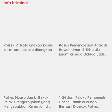
Menyebabkan Kematian di
Berhasil Dibekuk Polres
Citra Raya City
Bungo
Jambi Diguncang Skandal
Keji! Sindikat Jual Anak
Perawan di Bawah Umur
Kapolda Jambi Diminta Usut
Terbongkar
Tuntas Kasus Menewaskan
(SAD): Panggil dan Periksa
Dugaan Keterlibatan
Koperasi Lestari dan PT PHK
Makin Grup
Pos-pos Terbaru
Mazlan Bantah Isu Pengalihan Anggaran Jalan Simpang Betung–
Pintas
SPPG Purwodadi Rimbo Bujang Salurkan MBG Sesuai SOP,
Sugeng: Seluruh Makanan Segar dan Berbahan Baku Baru