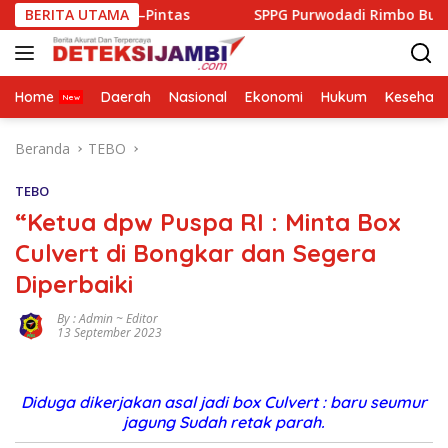
Langsung
ung–Pintas
BERITA UTAMA
SPPG Purwodadi Rimbo Bujang Salurkan MBG
ke
konten
Home
Daerah
Nasional
Ekonomi
Hukum
Kesehata
Beranda
TEBO
TEBO
“Ketua dpw Puspa RI : Minta Box
Culvert di Bongkar dan Segera
Diperbaiki
By : Admin ~ Editor
13 September 2023
Diduga dikerjakan asal jadi box Culvert : baru seumur
jagung Sudah retak parah.