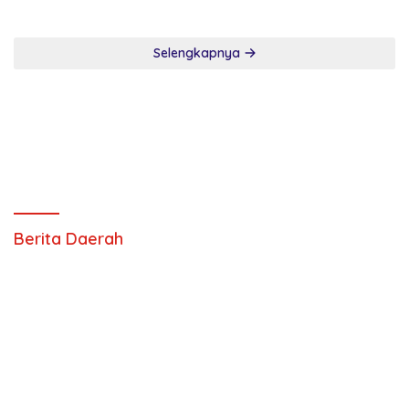
Selengkapnya
Berita Daerah
23 Juni 2026
Hijrah Menuju Islam Kaffah, Oleh: Isheriwati S.pdi
5 April 2026
Urbanisasi Meningkat Setelah Lebaran
Ancaman Perekonomian Desa
22
Desember
2025