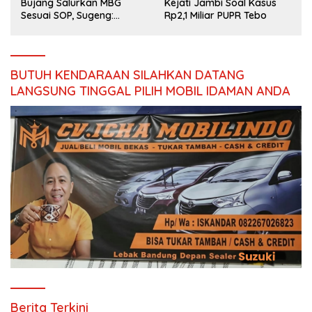
Bujang Salurkan MBG
Kejati Jambi Soal Kasus
Sesuai SOP, Sugeng:
Rp2,1 Miliar PUPR Tebo
Seluruh Makanan Segar
dan Berbahan Baku Baru
BUTUH KENDARAAN SILAHKAN DATANG
LANGSUNG TINGGAL PILIH MOBIL IDAMAN ANDA
Berita Terkini