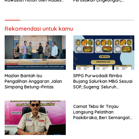
Bukit Pemuatan
Rekomendasi untuk kamu
Mazlan Bantah Isu
SPPG Purwodadi Rimbo
Pengalihan Anggaran Jalan
Bujang Salurkan MBG Sesuai
Simpang Betung–Pintas
SOP, Sugeng: Seluruh
Makanan Segar dan
Berbahan Baku Baru
Camat Tebo Ilir Tinjau
Langsung Pelatihan
Paskibraka, Beri Semangat
dan Perlengkapan Latihan