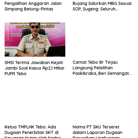
Pengalihan Anggaran Jalan
Bujang Salurkan MBG Sesuai
Simpang Betung–Pintas
SOP, Sugeng: Seluruh
Makanan Segar dan
Berbahan Baku Baru
Camat Tebo Ilir Tinjau
SMSI Terima Jawaban Kejati
Langsung Pelatihan
Jambi Soal Kasus Rp2,1 Miliar
Paskibraka, Beri Semangat
PUPR Tebo
dan Perlengkapan Latihan
Nama PT SKU Terseret
dalam Laporan Dugaan
Perusakan Lingkungan,
Warga Tebo Desak DLH
Turun Tangan
Ketua TMPLHK Tebo: Ada
Dugaan Penerbitan SKT di
Kawasan Hutan oleh Kades