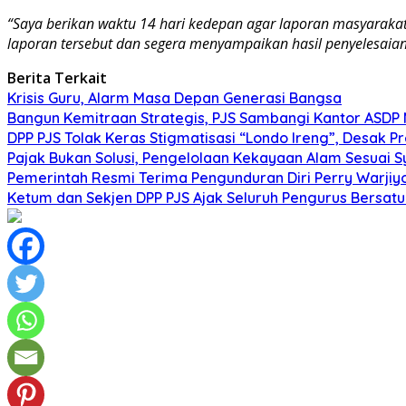
“Saya berikan waktu 14 hari kedepan agar laporan masyarakat 
laporan tersebut dan segera menyampaikan hasil penyelesai
Berita Terkait
Krisis Guru, Alarm Masa Depan Generasi Bangsa
Bangun Kemitraan Strategis, PJS Sambangi Kantor ASDP
DPP PJS Tolak Keras Stigmatisasi “Londo Ireng”, Desak 
Pajak Bukan Solusi, Pengelolaan Kekayaan Alam Sesuai Sy
Pemerintah Resmi Terima Pengunduran Diri Perry Warjiy
Ketum dan Sekjen DPP PJS Ajak Seluruh Pengurus Bersatu