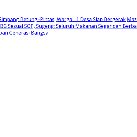
 Simpang Betung–Pintas, Warga 11 Desa Siap Bergerak
Mazl
BG Sesuai SOP, Sugeng: Seluruh Makanan Segar dan Berb
epan Generasi Bangsa