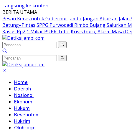
Langsung ke konten
BERITA UTAMA
Pesan Keras untuk Gubernur Jambi: Jangan Abaikan Jalan
Betung–Pintas
SPPG Purwodadi Rimbo Bujang Salurkan M
Kasus Rp2,1 Miliar PUPR Tebo
Krisis Guru, Alarm Masa D
Home
Daerah
Nasional
Ekonomi
Hukum
Kesehatan
Hukrim
Olahraga