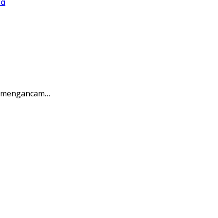
ra
ng mengancam…