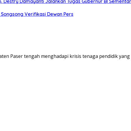
o, Destry Damayanti Jalankan Tugas Gubernur BI Sementa
 Songsong Verifikasi Dewan Pers
upaten Paser tengah menghadapi krisis tenaga pendidik ya