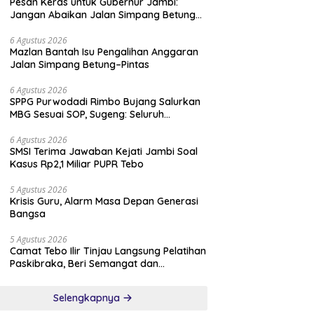
Pesan Keras untuk Gubernur Jambi:
Jangan Abaikan Jalan Simpang Betung–
Pintas, Warga 11 Desa Siap Bergerak
6 Agustus 2026
Mazlan Bantah Isu Pengalihan Anggaran
Jalan Simpang Betung–Pintas
6 Agustus 2026
SPPG Purwodadi Rimbo Bujang Salurkan
MBG Sesuai SOP, Sugeng: Seluruh
Makanan Segar dan Berbahan Baku Baru
6 Agustus 2026
SMSI Terima Jawaban Kejati Jambi Soal
Kasus Rp2,1 Miliar PUPR Tebo
5 Agustus 2026
Krisis Guru, Alarm Masa Depan Generasi
Bangsa
5 Agustus 2026
Camat Tebo Ilir Tinjau Langsung Pelatihan
Paskibraka, Beri Semangat dan
Perlengkapan Latihan
Selengkapnya