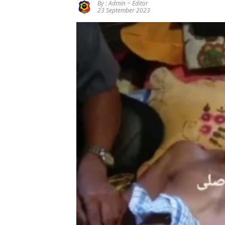
By : Admin ~ Editor
Depan
23 September 2023
Generasi
Bangsa
SMSI Terima
Jawaban
Mazlan
Kejati
Bantah Isu
Jambi Soal
Pengalihan
Kasus Rp2,1
Anggaran
Miliar PUPR
Jalan
Tebo
Simpang
Betung–
SPPG
Pintas
Purwodadi
Rimbo
Bujang
Salurkan
MBG Sesuai
SOP,
Sugeng:
Seluruh
Makanan
Segar dan
Berbahan
Baku Baru