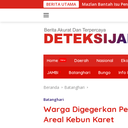
Langsung
rgerak
Mazlan Bantah Isu Pengalihan Anggaran Jalan 
BERITA UTAMA
ke
konten
Home
Daerah
Nasional
Ek
JAMBI
Batanghari
Bungo
Info 
Beranda
Batanghari
Batanghari
Warga Digegerkan Pe
Areal Kebun Karet
Krisis Guru,
Alarm Masa