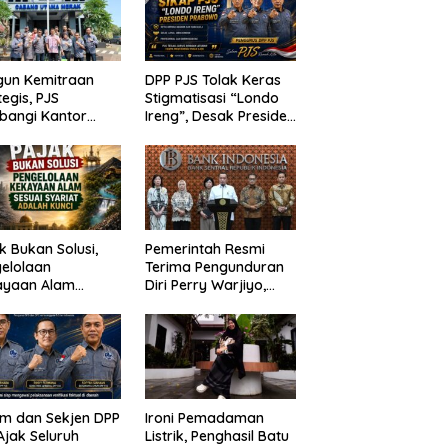
gun Kemitraan
DPP PJS Tolak Keras
tegis, PJS
Stigmatisasi “Londo
bangi Kantor
Ireng”, Desak Presiden
P Merak
Prabowo Cabut
Pernyataan dan Minta
Maaf
k Bukan Solusi,
Pemerintah Resmi
elolaan
Terima Pengunduran
ayaan Alam
Diri Perry Warjiyo,
ai Syariat adalah
Destry Damayanti
i
Jalankan Tugas
Gubernur BI
Sementara
m dan Sekjen DPP
Ironi Pemadaman
Ajak Seluruh
Listrik, Penghasil Batu