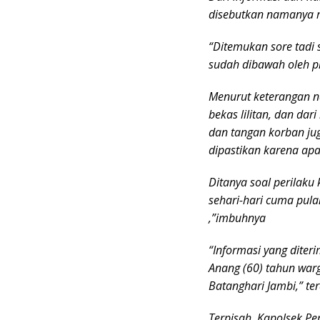
disebutkan namanya 
“Ditemukan sore tadi 
sudah dibawah oleh p
Menurut keterangan n
bekas lilitan, dan da
dan tangan korban jug
dipastikan karena ap
Ditanya soal perilak
sehari-hari cuma pula
,”imbuhnya
“Informasi yang dite
Anang (60) tahun wa
Batanghari Jambi,” te
Terpisah, Kapolsek P