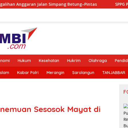
Simpang Betung–Pintas
SPPG Purwodadi Rimbo Bujang S
onomi
Hukum
Kesehatan
Hukrim
Olahraga
Pendid
Islam
Kabar Polri
Merangin
Sarolangun
TANJABBAR
F
nemuan Sesosok Mayat di
Pesan
Keras untuk