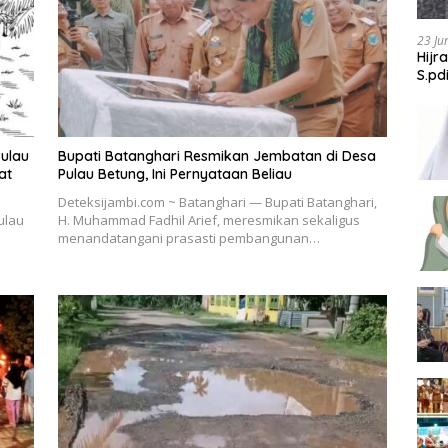
23 Ju
Hijr
S.pd
Pulau
Bupati Batanghari Resmikan Jembatan di Desa
at
Pulau Betung, Ini Pernyataan Beliau
Deteksijambi.com ~ Batanghari — Bupati Batanghari,
ulau
H. Muhammad Fadhil Arief, meresmikan sekaligus
menandatangani prasasti pembangunan…