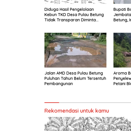
Diduga Hasil Pengelolaan
Bupati B
Kebun TKD Desa Pulau Betung
Jembatan
Tidak Transparan Diminta
Betung, I
Inspektorat Untuk Lakukan
Audit
Jalan AMD Desa Pulau Betung
Aroma B
Puluhan Tahun Belum Tersentuh
Penyelew
Pembangunan
Petani Bl
Rekomendasi untuk kamu