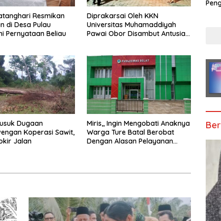
Peng
Song
atanghari Resmikan
Diprakarsai Oleh KKN
Dew
 di Desa Pulau
Universitas Muhamaddiyah
ni Pernyataan Beliau
Pawai Obor Disambut Antusias
Warga Desa Ture
usuk Dugaan
Miris,, Ingin Mengobati Anaknya
Ber
engan Koperasi Sawit,
Warga Ture Batal Berobat
okir Jalan
Dengan Alasan Pelayanan
Telah Tutup