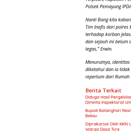
Polsek Pemayung IPD
Nanti Bang kita kabar
Tim Inafis dari polre
terhadap korban jela
dan sejauh ini belum
tegas,” Erwin.
Menurutnya, identita
diketahui dan ia tid
repertum dari Rumah sa
Berita Terkait
Diduga Hasil Pengelol
Diminta Inspektorat Un
Bupati Batanghari Res
Beliau
Diprakarsai Oleh KKN 
Warga Desa Ture