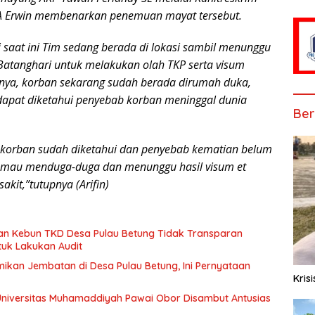
A Erwin membenarkan penemuan mayat tersebut.
i saat ini Tim sedang berada di lokasi sambil menunggu
s Batanghari untuk melakukan olah TKP serta visum
snya, korban sekarang sudah berada dirumah duka,
 dapat diketahui penyebab korban meninggal dunia
Ber
s korban sudah diketahui dan penyebab kematian belum
ak mau menduga-duga dan menunggu hasil visum et
kit,”tutupnya (Arifin)
aan Kebun TKD Desa Pulau Betung Tidak Transparan
tuk Lakukan Audit
mikan Jembatan di Desa Pulau Betung, Ini Pernyataan
Kris
Universitas Muhamaddiyah Pawai Obor Disambut Antusias