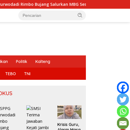
alurkan MBG Sesuai SOP, Sugeng: Seluruh Makanan Segar dan 
ikan
Politik
Kalteng
TEBO
TNI
OKUS
Krisis Guru,
Pesan
Alarm Masa
Keras untuk