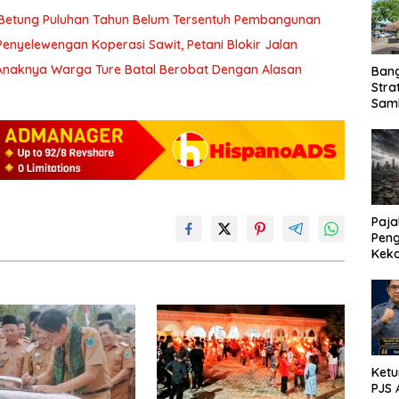
 Betung Puluhan Tahun Belum Tersentuh Pembangunan
nyelewengan Koperasi Sawit, Petani Blokir Jalan
i Anaknya Warga Ture Batal Berobat Dengan Alasan
Ban
Stra
Sam
ASD
Paja
Peng
Kek
Sesu
Kunc
Ketu
PJS 