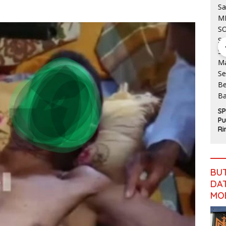
Gubernur
Jambi:
Jangan
Abaikan
SM
Jalan
J
Simpang
Mazlan
Ke
Betung–
Bantah Isu
Ja
Pintas,
Pengalihan
Ka
Warga 11
Anggaran
Camat Tebo
Mi
Desa Siap
Jalan
Ilir Tinjau
T
Bergerak
Simpang
Langsung
Betung–
SPPG
Pelatihan
Pintas
Purwodadi
Paskibraka,
Rimbo
Beri
Bujang
Semangat
Salurkan
dan
MBG Sesuai
Perlengkap
SOP,
an Latihan
BU
Sugeng:
DAT
Seluruh
Makanan
MO
Segar dan
Berbahan
Baku Baru