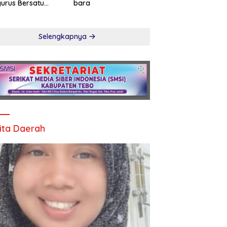
urus Bersatu
bara
song Verifikasi
an Pers
Selengkapnya
ita Daerah