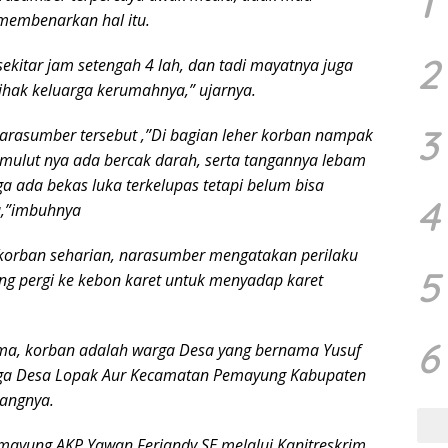
1
membenarkan hal itu.
2
sekitar jam setengah 4 lah, dan tadi mayatnya juga
ihak keluarga kerumahnya,” ujarnya.
3
arasumber tersebut ,”Di bagian leher korban nampak
ri mulut nya ada bercak darah, serta tangannya lebam
a ada bekas luka terkelupas tetapi belum bisa
4
a,”imbuhnya
u korban seharian, narasumber mengatakan perilaku
5
ng pergi ke kebon karet untuk menyadap karet
6
rima, korban adalah warga Desa yang bernama Yusuf
rga Desa Lopak Aur Kecamatan Pemayung Kabupaten
rangnya.
emayung AKP Yawan Feriandy SE melalui Kanitreskrim