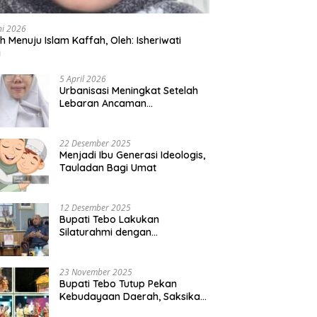
ni 2026
ah Menuju Islam Kaffah, Oleh: Isheriwati
i
5 April 2026
Urbanisasi Meningkat Setelah
Lebaran Ancaman
Perekonomian Desa
22 Desember 2025
Menjadi Ibu Generasi Ideologis,
Tauladan Bagi Umat
12 Desember 2025
Bupati Tebo Lakukan
Silaturahmi dengan
Kemendagri, Bahas Penguatan
SDM hingga Dana Transfer ke
Daerah
23 November 2025
Bupati Tebo Tutup Pekan
Kebudayaan Daerah, Saksikan
Malam Puncak Pemilihan