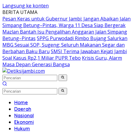
Langsung ke konten
BERITA UTAMA
Pesan Keras untuk Gubernur Jambi: Jangan Abaikan Jalan
Simpang Betung–Pintas, Warga 11 Desa Siap Bergerak
Mazlan Bantah Isu Pengalihan Anggaran Jalan Simpang
Betung–Pintas
SPPG Purwodadi Rimbo Bujang Salurkan
MBG Sesuai SOP, Sugeng: Seluruh Makanan Segar dan
Berbahan Baku Baru
SMSI Terima Jawaban Kejati Jambi
Soal Kasus Rp2,1 Miliar PUPR Tebo
Krisis Guru, Alarm
Masa Depan Generasi Bangsa
Home
Daerah
Nasional
Ekonomi
Hukum