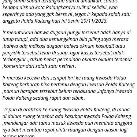
yang sama sudah tertangkap dan di amankan, Lantas
kenapa dishub kota Palangkaraya sulit di selidiki ,wah
sepertinya ada yang gak beres ni ,tegas Ir kepada salah satu
anggota Polda Kalteng hari ini Senin 20/11/2023.
Ir menuturkan bahwa dugaan pungli tersebut tidak hanya di
tutup tutupi ,ada dua kemungkinan bila piling saya merasa
,bahwa ada indikasi dugaan bahwa oknum kasubdit atau
penyidik tersebut telah di suap ,agar kasus tersebut tidak
terbongkar .,cukup hebat permainan oknum oknum tersebut
,komentar dari salah satu netizen .
Ir merasa kecewa dan sempat lari ke ruang Irwasda Polda
Kalteng berharap bisa bertemu dengan irwasda Polda Kalteng
,namun harapan tersebut belum terlaksana ,infonya Irwasda
Polda Kalteng sedang rapat dan sibuk .
“Ir pun di arahkan ke ruang Itwasda Polda Kalteng ,di mana
di dalam ruang tersebut ada kasubag itwasda Polda Kalteng
,mendengar ada tamu masuk itwasda pun meminta anggota
nya buat menutup rapat pintu ruangan dengan alasan lagi
terima laporan .