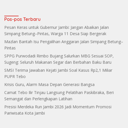
Dugaan Keterlibatan
Koperasi Lestari dan PT PHK
Makin Grup
Pos-pos Terbaru
Pesan Keras untuk Gubernur Jambi: Jangan Abaikan Jalan
Simpang Betung–Pintas, Warga 11 Desa Siap Bergerak
Mazlan Bantah Isu Pengalihan Anggaran Jalan Simpang Betung–
Pintas
SPPG Purwodadi Rimbo Bujang Salurkan MBG Sesuai SOP,
Sugeng: Seluruh Makanan Segar dan Berbahan Baku Baru
SMSI Terima Jawaban Kejati Jambi Soal Kasus Rp2,1 Miliar
PUPR Tebo
Krisis Guru, Alarm Masa Depan Generasi Bangsa
Camat Tebo Ilir Tinjau Langsung Pelatihan Paskibraka, Beri
Semangat dan Perlengkapan Latihan
Presisi Merdeka Run Jambi 2026 Jadi Momentum Promosi
Pariwisata Kota Jambi