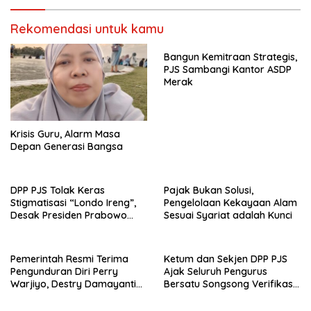
Rekomendasi untuk kamu
Bangun Kemitraan Strategis,
PJS Sambangi Kantor ASDP
Merak
Krisis Guru, Alarm Masa
Depan Generasi Bangsa
DPP PJS Tolak Keras
Pajak Bukan Solusi,
Stigmatisasi “Londo Ireng”,
Pengelolaan Kekayaan Alam
Desak Presiden Prabowo
Sesuai Syariat adalah Kunci
Cabut Pernyataan dan Minta
Maaf
Pemerintah Resmi Terima
Ketum dan Sekjen DPP PJS
Pengunduran Diri Perry
Ajak Seluruh Pengurus
Warjiyo, Destry Damayanti
Bersatu Songsong Verifikasi
Jalankan Tugas Gubernur BI
Dewan Pers
Sementara