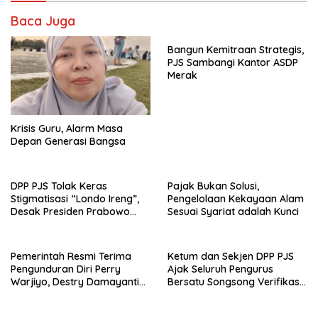
Baca Juga
Bangun Kemitraan Strategis,
PJS Sambangi Kantor ASDP
Merak
Krisis Guru, Alarm Masa
Depan Generasi Bangsa
DPP PJS Tolak Keras
Pajak Bukan Solusi,
Stigmatisasi “Londo Ireng”,
Pengelolaan Kekayaan Alam
Desak Presiden Prabowo
Sesuai Syariat adalah Kunci
Cabut Pernyataan dan Minta
Maaf
Pemerintah Resmi Terima
Ketum dan Sekjen DPP PJS
Pengunduran Diri Perry
Ajak Seluruh Pengurus
Warjiyo, Destry Damayanti
Bersatu Songsong Verifikasi
Jalankan Tugas Gubernur BI
Dewan Pers
Sementara