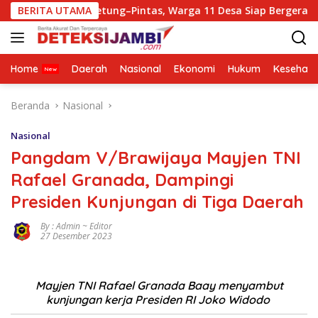
Langsung
impang Betung–Pintas, Warga 11 Desa Siap Bergerak
BERITA UTAMA
Ma
ke
konten
Home
Daerah
Nasional
Ekonomi
Hukum
Kesehata
Beranda
Nasional
Nasional
Pangdam V/Brawijaya Mayjen TNI
Rafael Granada, Dampingi
Presiden Kunjungan di Tiga Daerah
By : Admin ~ Editor
27 Desember 2023
Mayjen TNI Rafael Granada Baay menyambut
kunjungan kerja Presiden RI Joko Widodo