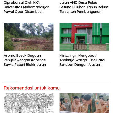
Diprakarsai Oleh KKN
Jalan AMD Desa Pulau
Universitas Muhamaddiyah
Betung Puluhan Tahun Belum
Pawai Obor Disambut
Tersentuh Pembangunan
Antusias Warga Desa Ture
Aroma Busuk Dugaan
Miris,, Ingin Mengobati
Penyelewengan Koperasi
Anaknya Warga Ture Batal
Sawit, Petani Blokir Jalan
Berobat Dengan Alasan
Pelayanan Telah Tutup
Rekomendasi untuk kamu