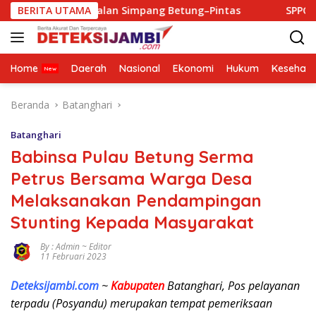
Langsung
aran Jalan Simpang Betung–Pintas
BERITA UTAMA
SPPG Purwodadi Rim
ke
konten
Home
Daerah
Nasional
Ekonomi
Hukum
Kesehata
Beranda
Batanghari
Batanghari
Babinsa Pulau Betung Serma
Petrus Bersama Warga Desa
Melaksanakan Pendampingan
Stunting Kepada Masyarakat
By : Admin ~ Editor
11 Februari 2023
Deteksijambi.com
~
Kabupaten
Batanghari, Pos
pelayanan
terpadu (Posyandu) merupakan tempat pemeriksaan