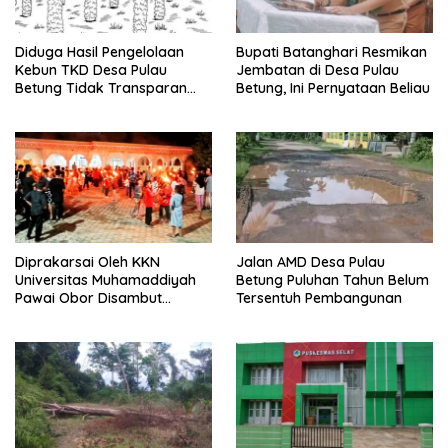
Diduga Hasil Pengelolaan
Bupati Batanghari Resmikan
Kebun TKD Desa Pulau
Jembatan di Desa Pulau
Betung Tidak Transparan
Betung, Ini Pernyataan Beliau
Diminta Inspektorat Untuk
Lakukan Audit
Diprakarsai Oleh KKN
Jalan AMD Desa Pulau
Universitas Muhamaddiyah
Betung Puluhan Tahun Belum
Pawai Obor Disambut
Tersentuh Pembangunan
Antusias Warga Desa Ture