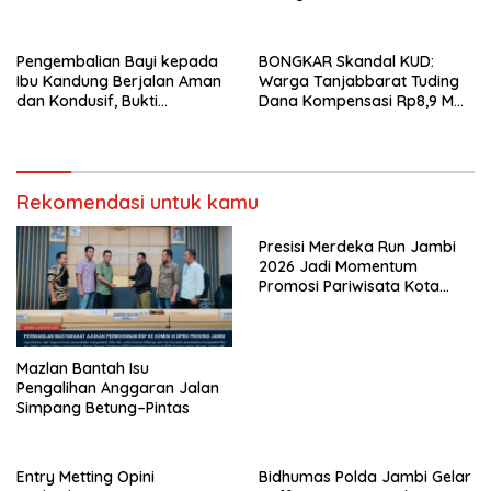
Pertahankan Kualitas
Pers
Pelayanan
Pengembalian Bayi kepada
BONGKAR Skandal KUD:
Ibu Kandung Berjalan Aman
Warga Tanjabbarat Tuding
dan Kondusif, Bukti
Dana Kompensasi Rp8,9 M
Pendekatan Humanis Polda
Dikorupsi
Jambi Bersama Suku Anak
Dalam
Rekomendasi untuk kamu
Presisi Merdeka Run Jambi
2026 Jadi Momentum
Promosi Pariwisata Kota
Jambi
Mazlan Bantah Isu
Pengalihan Anggaran Jalan
Simpang Betung–Pintas
Entry Metting Opini
Bidhumas Polda Jambi Gelar