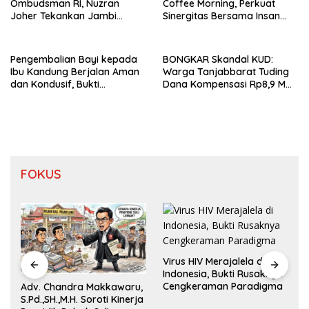
Ombudsman RI, Nuzran
Coffee Morning, Perkuat
Joher Tekankan Jambi
Sinergitas Bersama Insan
Pertahankan Kualitas
Pers
Pelayanan
Pengembalian Bayi kepada
BONGKAR Skandal KUD:
Ibu Kandung Berjalan Aman
Warga Tanjabbarat Tuding
dan Kondusif, Bukti
Dana Kompensasi Rp8,9 M
Pendekatan Humanis Polda
Dikorupsi
Jambi Bersama Suku Anak
Dalam
FOKUS
Virus HIV Merajalela di
Indonesia, Bukti Rusaknya
Cengkeraman Paradigma
Adv. Chandra Makkawaru,
S.Pd.,SH.,M.H. Soroti Kinerja