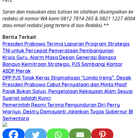
Saran dan masukan atas tulisan ini silahkan disampaikan ke
redaksi di nomor WA kami 0812 7814 265 & 0821 1227 4004
atau email redaksi yang tertera di box Redaksi.**
Berita Terkait
Presiden Prabowo Terima Laporan Program Strategis
TNI untuk Percepat Pemerataan Pembangunan
Krisis Guru, Alarm Masa Depan Generasi Bangsa
Bangun Kemitraan Strategis, PJS Sambangi Kantor
ASDP Merak
DPP PJS Tolak Keras Stigmatisasi “Londo Ireng”, Desak
Presiden Prabowo Cabut Pernyataan dan Minta Maaf
Pajak Bukan Solusi, Pengelolaan Kekayaan Alam Sesuai
Syariat adalah Kunci
Pemerintah Resmi Terima Pengunduran Diri Perry
Warjiyo, Destry Damayanti Jalankan Tugas Gubernur BI
Sementara