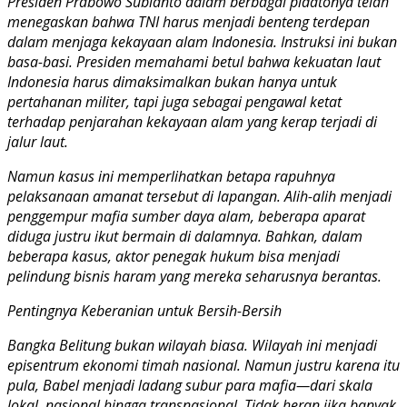
Presiden Prabowo Subianto dalam berbagai pidatonya telah
menegaskan bahwa TNI harus menjadi benteng terdepan
dalam menjaga kekayaan alam Indonesia. Instruksi ini bukan
basa-basi. Presiden memahami betul bahwa kekuatan laut
Indonesia harus dimaksimalkan bukan hanya untuk
pertahanan militer, tapi juga sebagai pengawal ketat
terhadap penjarahan kekayaan alam yang kerap terjadi di
jalur laut.
Namun kasus ini memperlihatkan betapa rapuhnya
pelaksanaan amanat tersebut di lapangan. Alih-alih menjadi
penggempur mafia sumber daya alam, beberapa aparat
diduga justru ikut bermain di dalamnya. Bahkan, dalam
beberapa kasus, aktor penegak hukum bisa menjadi
pelindung bisnis haram yang mereka seharusnya berantas.
Pentingnya Keberanian untuk Bersih-Bersih
Bangka Belitung bukan wilayah biasa. Wilayah ini menjadi
episentrum ekonomi timah nasional. Namun justru karena itu
pula, Babel menjadi ladang subur para mafia—dari skala
lokal, nasional hingga transnasional. Tidak heran jika banyak