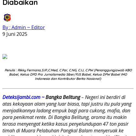
Diabaikan
By : Admin ~ Editor
9 Juni 2025
Penulis : Rikky Fermana,S.IP.,C.Med, C.Par, C.NG, C.IJ, C.PW (Penanggungjawab KBO
Babel, Ketua DPD Pro Jurnalismedia Siber/PJS Babel, Ketua DPW Babel IMO
Indonesia dan Kontributor Berita Nasional)
Deteksijambi.com ~
Bangka Belitung
– Negeri ini berdiri di
atas kekayaan alam yang luar biasa, tapi justru itu pula yang
menjadikannya ladang empuk bagi para cukong, mafia, dan
para penikmat rente. Di Bangka Belitung, aroma itu makin
terasa menyengat ketika kasus penyelundupan 47 ton pasir
timah di Muara Pelabuhan Pangkal Balam menyeruak ke