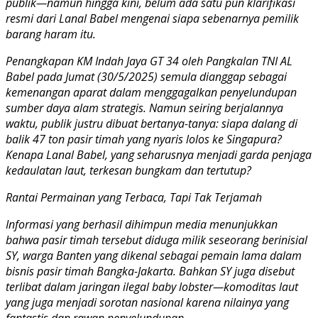
publik—namun hingga kini, belum ada satu pun klarifikasi
resmi dari Lanal Babel mengenai siapa sebenarnya pemilik
barang haram itu.
Penangkapan KM Indah Jaya GT 34 oleh Pangkalan TNI AL
Babel pada Jumat (30/5/2025) semula dianggap sebagai
kemenangan aparat dalam menggagalkan penyelundupan
sumber daya alam strategis. Namun seiring berjalannya
waktu, publik justru dibuat bertanya-tanya: siapa dalang di
balik 47 ton pasir timah yang nyaris lolos ke Singapura?
Kenapa Lanal Babel, yang seharusnya menjadi garda penjaga
kedaulatan laut, terkesan bungkam dan tertutup?
Rantai Permainan yang Terbaca, Tapi Tak Terjamah
Informasi yang berhasil dihimpun media menunjukkan
bahwa pasir timah tersebut diduga milik seseorang berinisial
SY, warga Banten yang dikenal sebagai pemain lama dalam
bisnis pasir timah Bangka-Jakarta. Bahkan SY juga disebut
terlibat dalam jaringan ilegal baby lobster—komoditas laut
yang juga menjadi sorotan nasional karena nilainya yang
fantastis dan rawan penyelundupan.