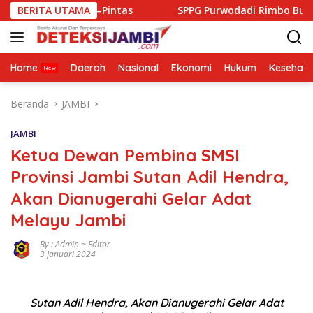
Langsung
g–Pintas
BERITA UTAMA
SPPG Purwodadi Rimbo Bujang Salurkan MBG S
ke
konten
Home
Daerah
Nasional
Ekonomi
Hukum
Kesehata
Beranda
JAMBI
JAMBI
Ketua Dewan Pembina SMSI
Provinsi Jambi Sutan Adil Hendra,
Akan Dianugerahi Gelar Adat
Melayu Jambi
By : Admin ~ Editor
3 Januari 2024
Sutan Adil Hendra, Akan Dianugerahi Gelar Adat