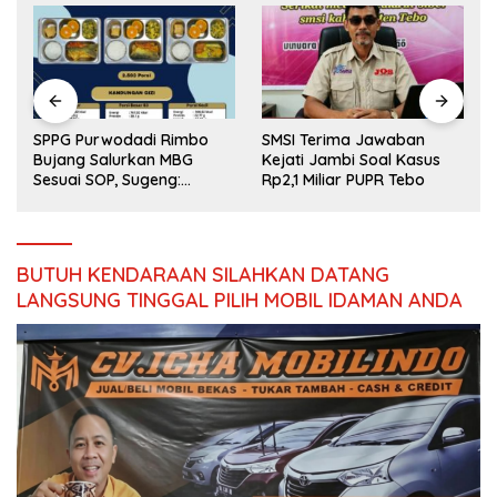
SPPG Purwodadi Rimbo
SMSI Terima Jawaban
Bujang Salurkan MBG
Kejati Jambi Soal Kasus
Sesuai SOP, Sugeng:
Rp2,1 Miliar PUPR Tebo
Seluruh Makanan Segar
dan Berbahan Baku Baru
BUTUH KENDARAAN SILAHKAN DATANG
LANGSUNG TINGGAL PILIH MOBIL IDAMAN ANDA