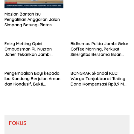
Mazlan Bantah Isu
Pengalihan Anggaran Jalan
Simpang Betung–Pintas
Entry Metting Opini
Bidhumas Polda Jambi Gelar
Ombudsman RI, Nuzran
Coffee Morning, Perkuat
Joher Tekankan Jambi
Sinergitas Bersama Insan
Pertahankan Kualitas
Pers
Pelayanan
Pengembalian Bayi kepada
BONGKAR Skandal KUD:
Ibu Kandung Berjalan Aman
Warga Tanjabbarat Tuding
dan Kondusif, Bukti
Dana Kompensasi Rp8,9 M
Pendekatan Humanis Polda
Dikorupsi
Jambi Bersama Suku Anak
Dalam
FOKUS