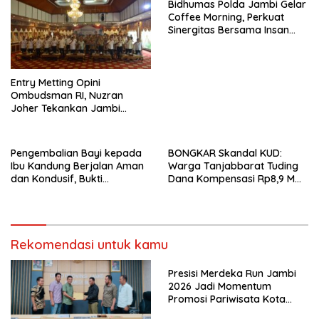
Bidhumas Polda Jambi Gelar
Coffee Morning, Perkuat
Sinergitas Bersama Insan
Pers
Entry Metting Opini
Ombudsman RI, Nuzran
Joher Tekankan Jambi
Pertahankan Kualitas
Pelayanan
Pengembalian Bayi kepada
BONGKAR Skandal KUD:
Ibu Kandung Berjalan Aman
Warga Tanjabbarat Tuding
dan Kondusif, Bukti
Dana Kompensasi Rp8,9 M
Pendekatan Humanis Polda
Dikorupsi
Jambi Bersama Suku Anak
Dalam
Rekomendasi untuk kamu
Presisi Merdeka Run Jambi
2026 Jadi Momentum
Promosi Pariwisata Kota
Jambi