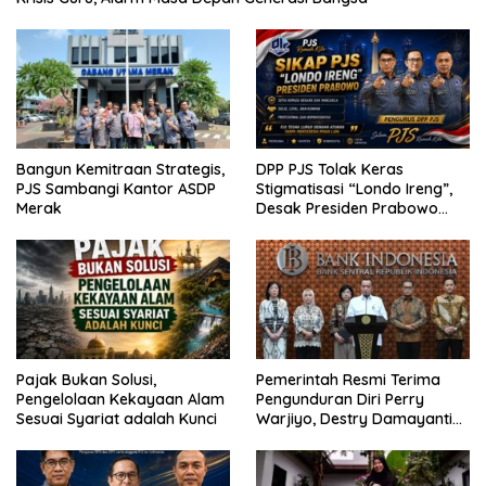
Bangun Kemitraan Strategis,
DPP PJS Tolak Keras
PJS Sambangi Kantor ASDP
Stigmatisasi “Londo Ireng”,
Merak
Desak Presiden Prabowo
Cabut Pernyataan dan Minta
Maaf
Pajak Bukan Solusi,
Pemerintah Resmi Terima
Pengelolaan Kekayaan Alam
Pengunduran Diri Perry
Sesuai Syariat adalah Kunci
Warjiyo, Destry Damayanti
Jalankan Tugas Gubernur BI
Sementara