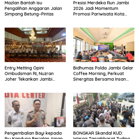
Mazlan Bantah Isu
Presisi Merdeka Run Jambi
Pengalihan Anggaran Jalan
2026 Jadi Momentum
Simpang Betung–Pintas
Promosi Pariwisata Kota
Jambi
Entry Metting Opini
Bidhumas Polda Jambi Gelar
Ombudsman RI, Nuzran
Coffee Morning, Perkuat
Joher Tekankan Jambi
Sinergitas Bersama Insan
Pertahankan Kualitas
Pers
Pelayanan
Pengembalian Bayi kepada
BONGKAR Skandal KUD:
Ibu Kandung Berjalan Aman
Warga Tanjabbarat Tuding