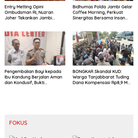
Entry Metting Opini
Bidhumas Polda Jambi Gelar
Ombudsman RI, Nuzran
Coffee Morning, Perkuat
Joher Tekankan Jambi
Sinergitas Bersama Insan
Pertahankan Kualitas
Pers
Pelayanan
Pengembalian Bayi kepada
BONGKAR Skandal KUD:
Ibu Kandung Berjalan Aman
Warga Tanjabbarat Tuding
dan Kondusif, Bukti
Dana Kompensasi Rp8,9 M
Pendekatan Humanis Polda
Dikorupsi
Jambi Bersama Suku Anak
Dalam
FOKUS