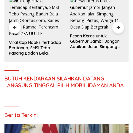
Mazlan Bantah Isu
Pesan Keras untuk
Pengalihan Anggaran
Gubernur Jambi: Jangan
Jalan Simpang Betung–
Abaikan Jalan Simpang
Pintas
Betung–Pintas, Warga 11
Desa Siap Bergerak
s
BUTUH KENDARAAN SILAHKAN DATANG
LANGSUNG TINGGAL PILIH MOBIL IDAMAN ANDA
Berita Terkini