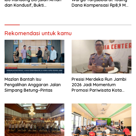
dan Kondusif, Bukti
Dana Kompensasi Rp8,9 M
Pendekatan Humanis Polda
Dikorupsi
Jambi Bersama Suku Anak
Dalam
Rekomendasi untuk kamu
Mazlan Bantah Isu
Presisi Merdeka Run Jambi
Pengalihan Anggaran Jalan
2026 Jadi Momentum
Simpang Betung–Pintas
Promosi Pariwisata Kota
Jambi